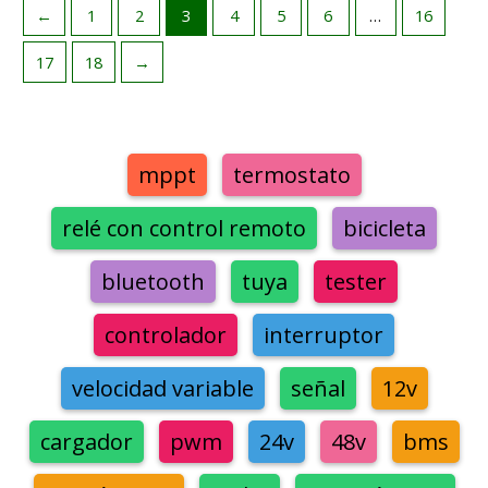
←
1
2
3
4
5
6
…
16
17
18
→
mppt
termostato
relé con control remoto
bicicleta
bluetooth
tuya
tester
controlador
interruptor
velocidad variable
señal
12v
cargador
pwm
24v
48v
bms