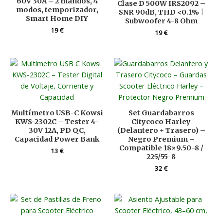
60V 30A – 2 mandos, 4
Clase D 500W IRS2092 –
modos, temporizador,
SNR 90dB, THD <0.1% |
Smart Home DIY
Subwoofer 4-8 Ohm
19
€
19
€
Multímetro USB-C Kowsi
Set Guardabarros
KWS-2302C – Tester 4-
Citycoco Harley
30V 12A, PD QC,
(Delantero + Trasero) –
Capacidad Power Bank
Negro Premium –
Compatible 18×9.50-8 /
13
€
225/55-8
32
€