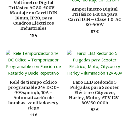
Voltímetro Digital
Trifásico AC 80-500V –
Amperímetro Digital
Montaje en Carril DIN
Trifásico 1-100A para
18mm, IP20, para
Carril DIN – Clase 1.0, AC
Cuadros Eléctricos
80-500V
Industriales
37
€
19
€
Relé de tiempo cíclico
Faro LED Redondo 5
programable 24V DC 0-
Pulgadas para Scooter
999s/min/h, 10A –
Eléctrico Citycoco,
Automatización de
Harley, Moto y ATV 12V-
bombas, ventiladores y
80V 50.000h
riego
52
€
11
€