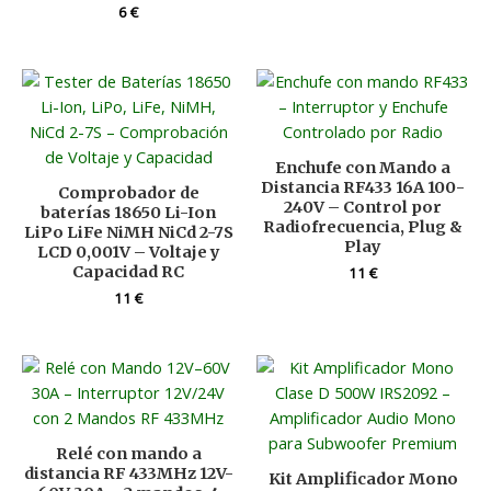
6
€
Enchufe con Mando a
Distancia RF433 16A 100-
Comprobador de
240V – Control por
baterías 18650 Li-Ion
Radiofrecuencia, Plug &
LiPo LiFe NiMH NiCd 2-7S
Play
LCD 0,001V – Voltaje y
Capacidad RC
11
€
11
€
Relé con mando a
distancia RF 433MHz 12V-
Kit Amplificador Mono