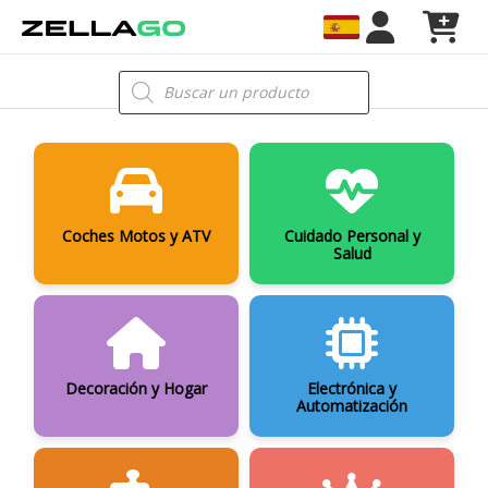
Ir
al
contenido
Búsqueda
de
productos
Coches Motos y ATV
Cuidado Personal y
Salud
Decoración y Hogar
Electrónica y
Automatización