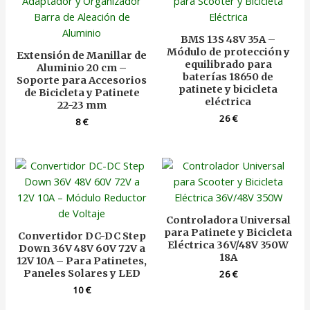
BMS 13S 48V 35A –
Módulo de protección y
Extensión de Manillar de
equilibrado para
Aluminio 20 cm –
baterías 18650 de
Soporte para Accesorios
patinete y bicicleta
de Bicicleta y Patinete
eléctrica
22-23 mm
26
€
8
€
Controladora Universal
para Patinete y Bicicleta
Convertidor DC-DC Step
Eléctrica 36V/48V 350W
Down 36V 48V 60V 72V a
18A
12V 10A – Para Patinetes,
Paneles Solares y LED
26
€
10
€