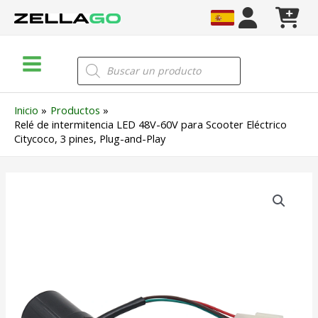
Ir
al
contenido
Main
Búsqueda
de
Menu
productos
Inicio
Productos
Relé de intermitencia LED 48V-60V para Scooter Eléctrico
Citycoco, 3 pines, Plug-and-Play
Relé
de
intermitencia
LED
48V-
60V
para
Scooter
Eléctrico