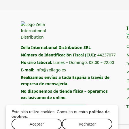
I
S
C
Zella International Distribution SRL
Número de Identificación Fiscal (CUI):
44237077
M
Horario laboral:
Lunes – Domingo, 08:00 – 22:00
I
E-mail:
info@zellago.es
P
Realizamos envíos a toda España a través de
G
empresa de mensajería.
P
No disponemos de tienda física – operamos
exclusivamente online.
P
T
Formulario de contacto
Este sitio utiliza cookies. Consulta nuestra
política de
cookies
.
Aceptar
Rechazar