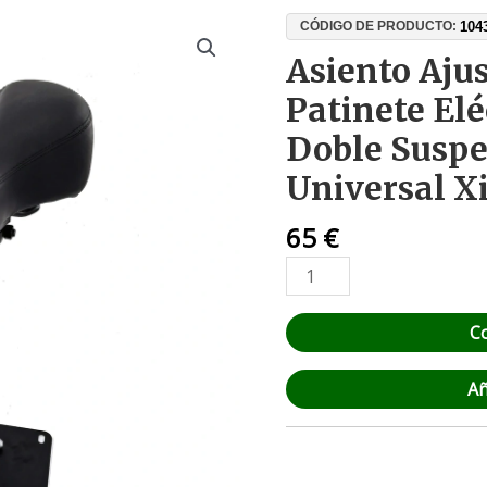
Asiento
104
CÓDIGO DE PRODUCTO:
Ajustable
Asiento Aju
para
Patinete Elé
Patinete
Eléctrico
Doble Suspe
43-
Universal X
60
cm,
65
€
Doble
Suspensión,
Aluminio,
Universal
C
Xiaomi
Ninebot
Añ
cantidad