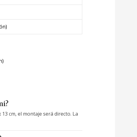
ión)
n)
mi?
x 13 cm, el montaje será directo. La