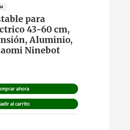
34
stable para
ctrico 43-60 cm,
nsión, Aluminio,
iaomi Ninebot
omprar ahora
adir al carrito