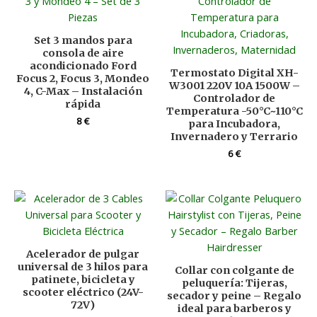
Set 3 mandos para
consola de aire
acondicionado Ford
Termostato Digital XH-
Focus 2, Focus 3, Mondeo
W3001 220V 10A 1500W –
4, C-Max – Instalación
Controlador de
rápida
Temperatura -50°C~110°C
8
€
para Incubadora,
Invernadero y Terrario
6
€
Acelerador de pulgar
universal de 3 hilos para
Collar con colgante de
patinete, bicicleta y
peluquería: Tijeras,
scooter eléctrico (24V-
secador y peine – Regalo
72V)
ideal para barberos y