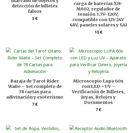
marcado de objetos y
carga de baterías XH-
detección de billetes
M602, regulador de
falsos
tensión 3.7V–120V,
3
€
compatible con 12V 24V
48V, paneles solares y SAI
10
€
Baraja de Tarot Rider
Microscopio Lupa 60x
Waite – Set completo de
con LED + UV –
78 cartas para
Verificación de Billetes,
adivinación y esoterismo
Joyas, Relojes y
Documentos
7
€
7
€