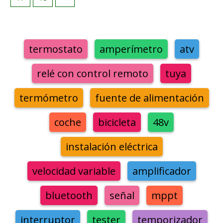
termostato
amperímetro
atv
relé con control remoto
tuya
termómetro
fuente de alimentación
coche
bicicleta
48v
instalación eléctrica
velocidad variable
amplificador
bluetooth
señal
mppt
interruptor
tester
temporizador