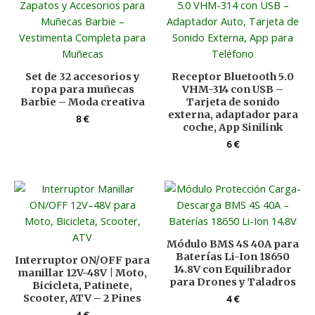
Set de 32 accesorios y
Receptor Bluetooth 5.0
ropa para muñecas
VHM-314 con USB –
Barbie – Moda creativa
Tarjeta de sonido
externa, adaptador para
8
€
coche, App Sinilink
6
€
Módulo BMS 4S 40A para
Baterías Li-Ion 18650
Interruptor ON/OFF para
14.8V con Equilibrador
manillar 12V-48V | Moto,
para Drones y Taladros
Bicicleta, Patinete,
Scooter, ATV – 2 Pines
4
€
4
€