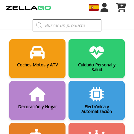
Ir
al
contenido
Búsqueda
de
productos
Coches Motos y ATV
Cuidado Personal y
Salud
Decoración y Hogar
Electrónica y
Automatización