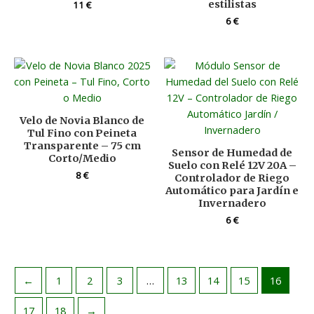
estilistas
11
€
6
€
Velo de Novia Blanco de
Tul Fino con Peineta
Transparente – 75 cm
Sensor de Humedad de
Corto/Medio
Suelo con Relé 12V 20A –
8
€
Controlador de Riego
Automático para Jardín e
Invernadero
6
€
←
1
2
3
…
13
14
15
16
17
18
→