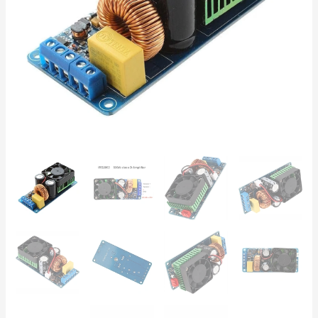
90dB,
THD
<0.1%
|
Subwoofer
4-
8
Ohm
cantidad