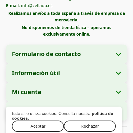
E-mail:
info@zellago.es
Realizamos envíos a toda España a través de empresa de
mensajería.
No disponemos de tienda física – operamos
exclusivamente online.
Formulario de contacto
Información útil
Datos de la empresa
Sobre nosotros
Razón social:
Zella International Distribution
Mi cuenta
Cómo realizar un pedido
SRL
Mis pedidos
Métodos de pago
Domicilio social:
Strada Cuza Vodă nr. 97,
Pago Seguro
Este sitio utiliza cookies. Consulta nuestra
política de
Sector 4, București, 040283, Rumanía
Datos personales
Información de envío
cookies
.
Direcciones
Política de devoluciones
Número de Identificación Fiscal (CUI):
Aceptar
Rechazar
44237077