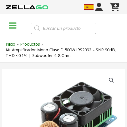
Ir
al
contenido
Main
Búsqueda
de
Menu
productos
Inicio
Productos
Kit Amplificador Mono Clase D 500W IRS2092 – SNR 90dB,
THD <0.1% | Subwoofer 4-8 Ohm
Kit
Amplificador
Mono
Clase
D
500W
IRS2092
–
SNR