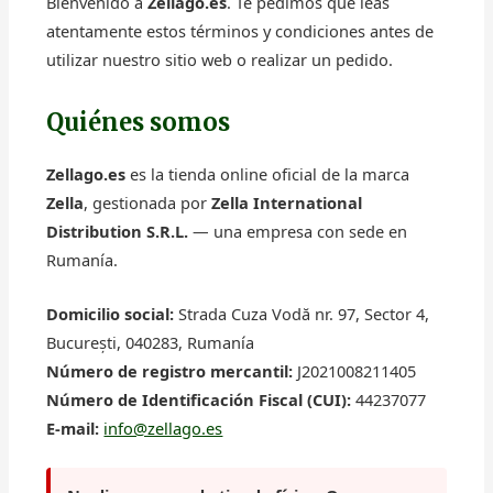
Bienvenido a
Zellago.es
. Te pedimos que leas
atentamente estos términos y condiciones antes de
utilizar nuestro sitio web o realizar un pedido.
Quiénes somos
Zellago.es
es la tienda online oficial de la marca
Zella
, gestionada por
Zella International
Distribution S.R.L.
— una empresa con sede en
Rumanía.
Domicilio social:
Strada Cuza Vodă nr. 97, Sector 4,
București, 040283, Rumanía
Número de registro mercantil:
J2021008211405
Número de Identificación Fiscal (CUI):
44237077
E-mail:
info@zellago.es