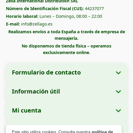
Zella International Distribution SRL
Número de Identificación Fiscal (CUI):
44237077
Horario laboral:
Lunes – Domingo, 08:00 – 22:00
E-mail:
info@zellago.es
Realizamos envíos a toda España a través de empresa de
mensajería.
No disponemos de tienda física – operamos
exclusivamente online.
Formulario de contacto
Información útil
Datos de la empresa
Sobre nosotros
Razón social:
Zella International Distribution
Mi cuenta
Cómo realizar un pedido
SRL
Mis pedidos
Métodos de pago
Domicilio social:
Strada Cuza Vodă nr. 97,
Pago Seguro
Este sitio utiliza cookies. Consulta nuestra
política de
Sector 4, București, 040283, Rumanía