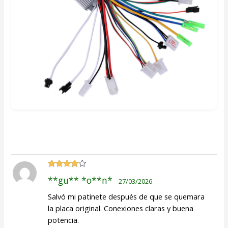
Valorado
**gu** *o**n*
27/03/2026
con
4
de
5
Salvó mi patinete después de que se quemara
la placa original. Conexiones claras y buena
potencia.