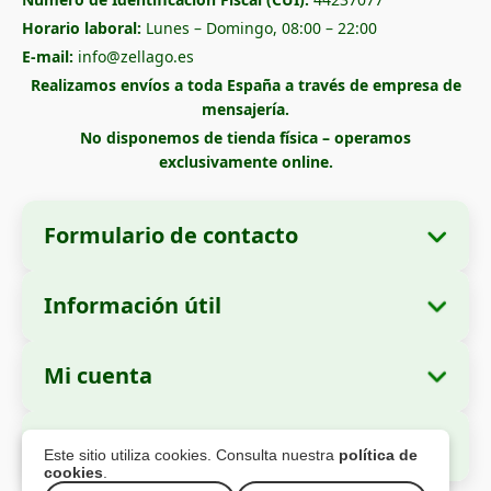
Horario laboral:
Lunes – Domingo, 08:00 – 22:00
E-mail:
info@zellago.es
Realizamos envíos a toda España a través de empresa de
mensajería.
No disponemos de tienda física – operamos
exclusivamente online.
Formulario de contacto
Información útil
Datos de la empresa
Sobre nosotros
Razón social:
Zella International Distribution
Mi cuenta
Cómo realizar un pedido
SRL
Mis pedidos
Métodos de pago
Domicilio social:
Strada Cuza Vodă nr. 97,
Pago Seguro
Este sitio utiliza cookies. Consulta nuestra
política de
Sector 4, București, 040283, Rumanía
Datos personales
Información de envío
cookies
.