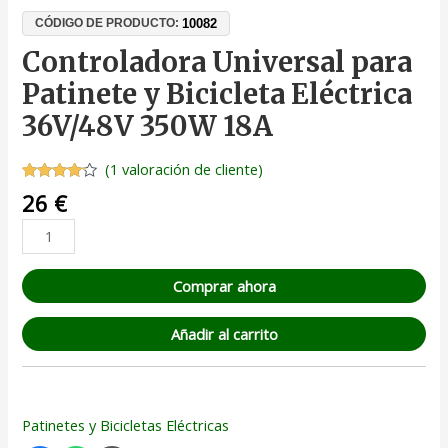
10082
CÓDIGO DE PRODUCTO:
Controladora Universal para
Patinete y Bicicleta Eléctrica
36V/48V 350W 18A
(
1
valoración de cliente)
Valorado
1
26
€
con
4.00
de 5 en
base a
valoración
de un
cliente
Comprar ahora
Añadir al carrito
Patinetes y Bicicletas Eléctricas