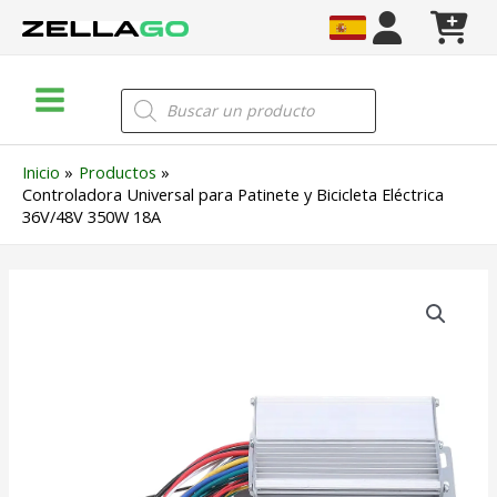
Ir
al
contenido
Main
Búsqueda
de
Menu
productos
Inicio
Productos
Controladora Universal para Patinete y Bicicleta Eléctrica
36V/48V 350W 18A
Controladora
Universal
para
Patinete
y
Bicicleta
Eléctrica
36V/48V
350W