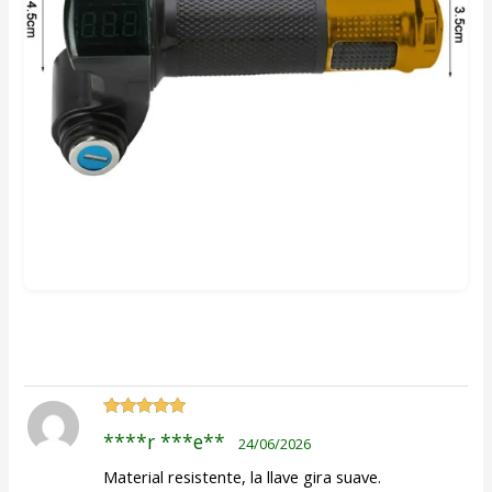
Valorado
****r ***e**
24/06/2026
con
5
de 5
Material resistente, la llave gira suave.