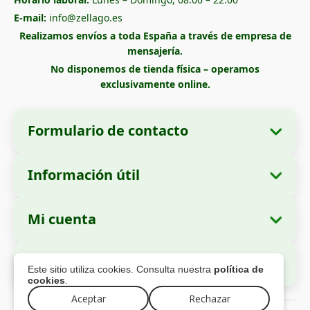
E-mail:
info@zellago.es
Realizamos envíos a toda España a través de empresa de
mensajería.
No disponemos de tienda física – operamos
exclusivamente online.
Formulario de contacto
Información útil
Datos de la empresa
Sobre nosotros
Razón social:
Zella International Distribution
Mi cuenta
Cómo realizar un pedido
SRL
Mis pedidos
Métodos de pago
Domicilio social:
Strada Cuza Vodă nr. 97,
Pago Seguro
Este sitio utiliza cookies. Consulta nuestra
política de
Sector 4, București, 040283, Rumanía
Datos personales
Información de envío
cookies
.
Direcciones
Política de devoluciones
Aceptar
Rechazar
Número de Identificación Fiscal (CUI):