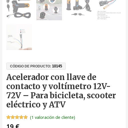
10145
CÓDIGO DE PRODUCTO:
Acelerador con llave de
contacto y voltímetro 12V-
72V – Para bicicleta, scooter
eléctrico y ATV
(
1
valoración de cliente)
Valorado
1
19
€
con
5.00
de