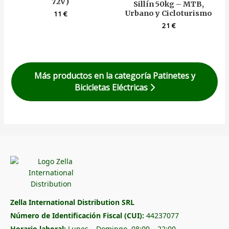
72V)
Sillín 50kg – MTB,
Urbano y Cicloturismo
11
€
21
€
Más productos en la categoría Patinetes y
Bicicletas Eléctricas
Zella International Distribution SRL
Número de Identificación Fiscal (CUI):
44237077
Horario laboral:
Lunes – Domingo, 08:00 – 22:00