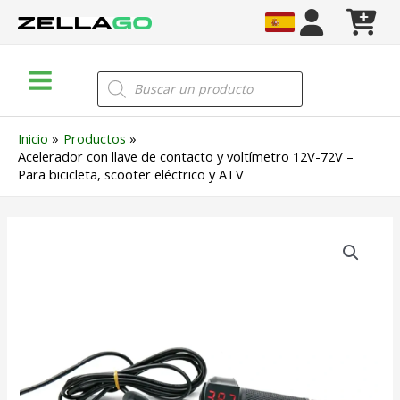
Ir
al
contenido
Main
Búsqueda
de
Menu
productos
Inicio
Productos
Acelerador con llave de contacto y voltímetro 12V-72V –
Para bicicleta, scooter eléctrico y ATV
Acelerador
con
llave
de
contacto
y
voltímetro
12V-
72V