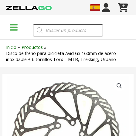
Ir
al
contenido
Main
Búsqueda
de
Menu
productos
Inicio
Productos
Disco de freno para bicicleta Avid G3 160mm de acero
inoxidable + 6 tornillos Torx – MTB, Trekking, Urbano
Disco
de
freno
para
bicicleta
Avid
G3
160mm
de