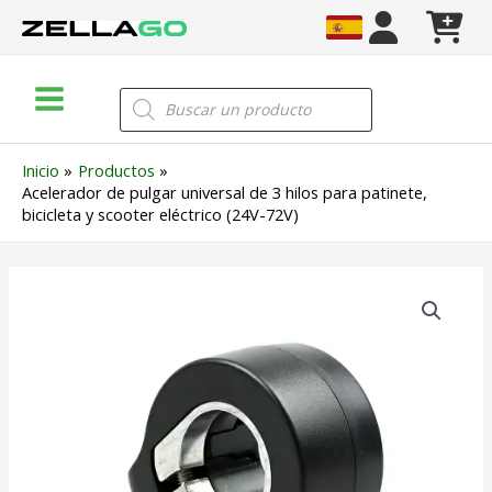
Ir
al
contenido
Main
Búsqueda
de
Menu
productos
Inicio
Productos
Acelerador de pulgar universal de 3 hilos para patinete,
bicicleta y scooter eléctrico (24V-72V)
Acelerador
de
pulgar
universal
de
3
hilos
para
patinete,