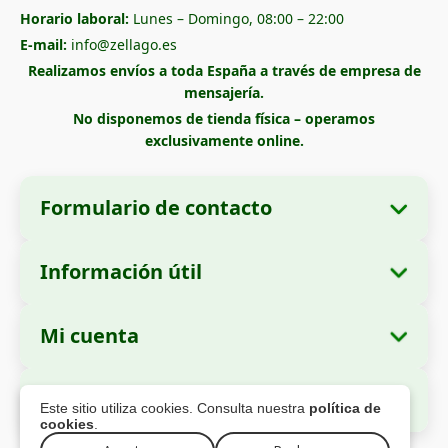
Horario laboral:
Lunes – Domingo, 08:00 – 22:00
E-mail:
info@zellago.es
Realizamos envíos a toda España a través de empresa de
mensajería.
No disponemos de tienda física – operamos
exclusivamente online.
Formulario de contacto
Información útil
Datos de la empresa
Sobre nosotros
Razón social:
Zella International Distribution
Mi cuenta
Cómo realizar un pedido
SRL
Mis pedidos
Métodos de pago
Domicilio social:
Strada Cuza Vodă nr. 97,
Pago Seguro
Este sitio utiliza cookies. Consulta nuestra
política de
Sector 4, București, 040283, Rumanía
Datos personales
Información de envío
cookies
.
Direcciones