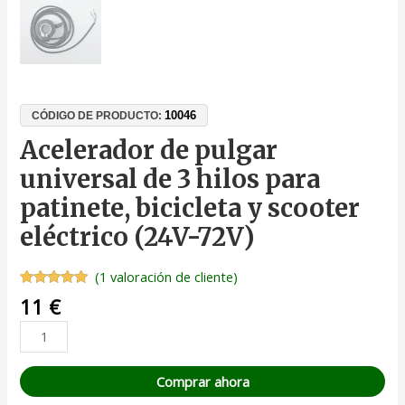
10046
CÓDIGO DE PRODUCTO:
Acelerador de pulgar
universal de 3 hilos para
patinete, bicicleta y scooter
eléctrico (24V-72V)
(
1
valoración de cliente)
Valorado
1
11
€
con
5.00
de
5 en base
a
valoración
de un
cliente
Comprar ahora