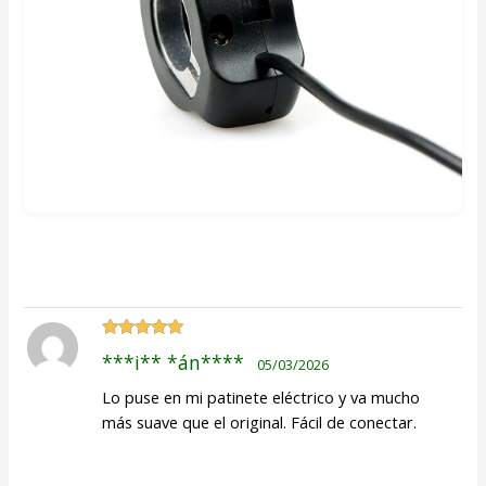
Valorado
***i** *án****
05/03/2026
con
5
de 5
Lo puse en mi patinete eléctrico y va mucho
más suave que el original. Fácil de conectar.