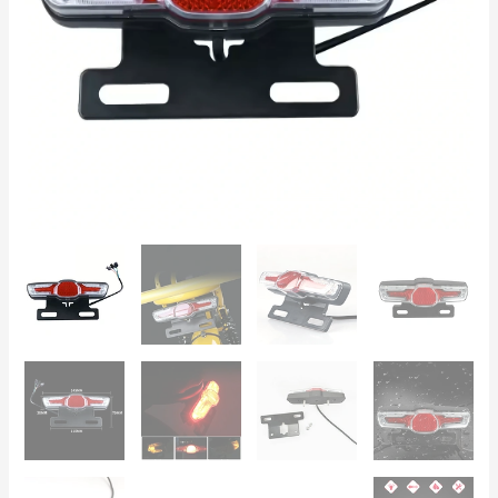
para
Patinete
y
Bicicleta
Eléctrica
cantidad