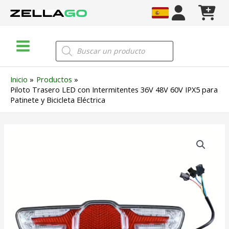
Ir
al
contenido
Main
Búsqueda
de
Menu
productos
Inicio
Productos
Piloto Trasero LED con Intermitentes 36V 48V 60V IPX5 para
Patinete y Bicicleta Eléctrica
Piloto
Trasero
LED
con
Intermitentes
36V
48V
60V
IPX5