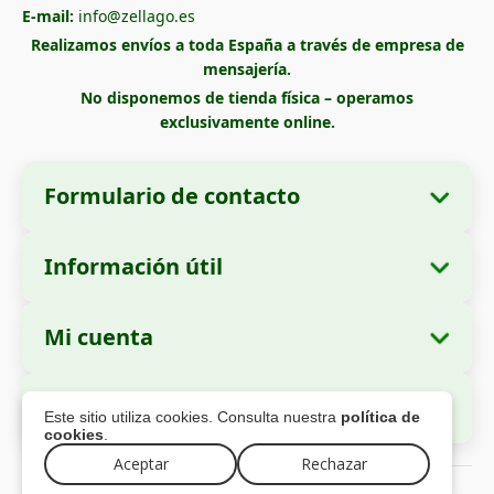
E-mail:
info@zellago.es
Realizamos envíos a toda España a través de empresa de
mensajería.
No disponemos de tienda física – operamos
exclusivamente online.
Formulario de contacto
Información útil
Datos de la empresa
Sobre nosotros
Razón social:
Zella International Distribution
Mi cuenta
Cómo realizar un pedido
SRL
Mis pedidos
Métodos de pago
Domicilio social:
Strada Cuza Vodă nr. 97,
Pago Seguro
Este sitio utiliza cookies. Consulta nuestra
política de
Sector 4, București, 040283, Rumanía
Datos personales
Información de envío
cookies
.
Direcciones
Política de devoluciones
Aceptar
Rechazar
Número de Identificación Fiscal (CUI):
44237077
© 2026 zellago.es – Todos los derechos reservados