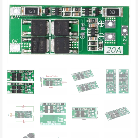
Protección
Li-
Ion
18650/26650,
DIY
Power
Pack
cantidad