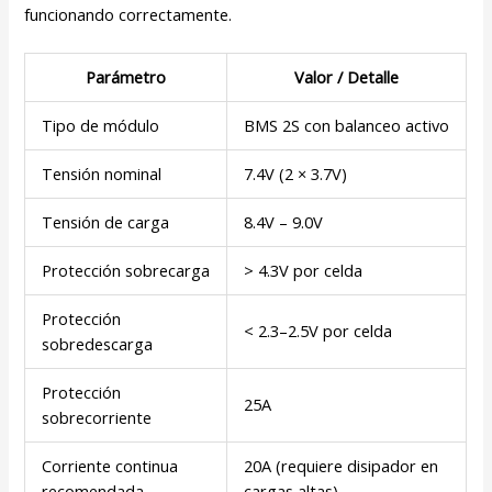
funcionando correctamente.
Parámetro
Valor / Detalle
Tipo de módulo
BMS 2S con balanceo activo
Tensión nominal
7.4V (2 × 3.7V)
Tensión de carga
8.4V – 9.0V
Protección sobrecarga
> 4.3V por celda
Protección
< 2.3–2.5V por celda
sobredescarga
Protección
25A
sobrecorriente
Corriente continua
20A (requiere disipador en
recomendada
cargas altas)