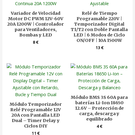
Variador de Velocidad
Relé de Tiempo
Motor DC PWM 12V-60V
Programable 220V |
20A 1200W | Controlador
Temporizador Digital
para Ventiladores,
T1/T2 con Doble Pantalla
Bombas y LED
LED | 6 Modos de Ciclo
ON/OFF | 10A 1500W
8
€
13
€
Módulo BMS 3S 60A para
baterías Li-Ion 18650
Módulo Temporizador
12.6V – Protección de
Relé Programable 12V
carga, descarga y
20A con Pantalla LED
equilibrado
Dual – Timer Delay y
Ciclos DIY
4
€
11
€