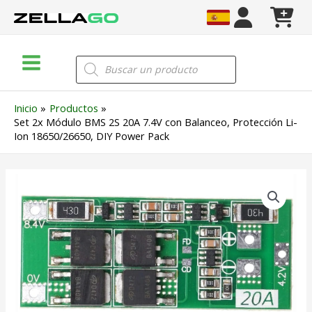
Ir
al
contenido
Main
Búsqueda
de
Menu
productos
Inicio
Productos
Set 2x Módulo BMS 2S 20A 7.4V con Balanceo, Protección Li-
Ion 18650/26650, DIY Power Pack
Set
2x
Módulo
BMS
2S
20A
7.4V
con
Balanceo,