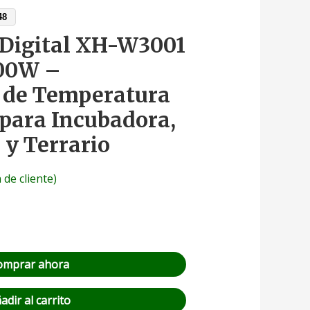
48
 Digital XH-W3001
500W –
 de Temperatura
 para Incubadora,
 y Terrario
 de cliente)
omprar ahora
adir al carrito