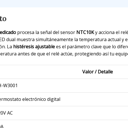
to
edicado
procesa la señal del sensor
NTC10K
y acciona el rel
LED dual muestra simultáneamente la temperatura actual y e
ón. La
histéresis ajustable
es el parámetro clave que lo difer
ratura antes de que el relé actúe, protegiendo así tu equipo
Valor / Detalle
H-W3001
rmostato electrónico digital
20V AC
0A