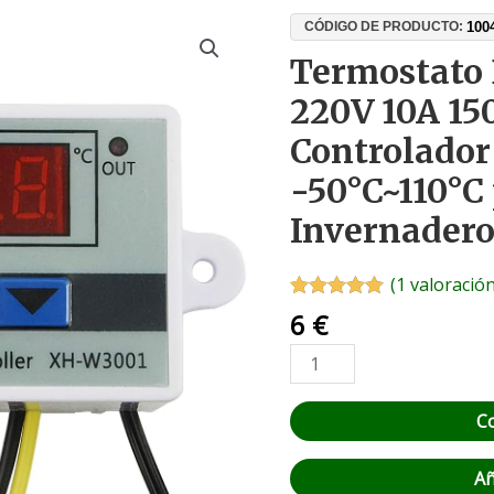
Termostato
100
CÓDIGO DE PRODUCTO:
Digital
Termostato
XH-
220V 10A 1
W3001
220V
Controlador
10A
-50°C~110°C
1500W
–
Invernadero
Controlador
de
(
1
valoración
Temperatura
Valorado con
1
6
€
-50°C~110°C
5.00
de 5 en
base a
para
valoración de
Incubadora,
un cliente
Invernadero
C
y
Terrario
Añ
cantidad