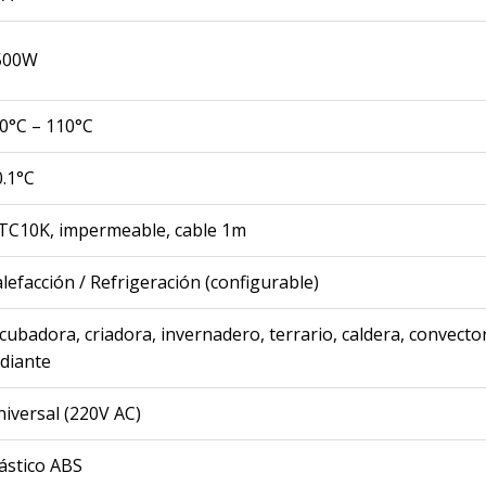
500W
0°C – 110°C
.1°C
TC10K, impermeable, cable 1m
lefacción / Refrigeración (configurable)
cubadora, criadora, invernadero, terrario, caldera, convecto
diante
iversal (220V AC)
ástico ABS