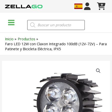
Ir
al
contenido
Main
Búsqueda
de
Menu
productos
Inicio
Productos
Faro LED 12W con Claxon Integrado 100dB (12V-72V) – Para
Patinete y Bicicleta Eléctrica, IPX5
Faro
LED
12W
con
Claxon
Integrado
100dB
(12V-
72V)