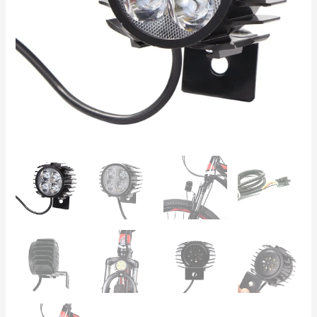
–
Para
Patinete
y
Bicicleta
Eléctrica,
IPX5
cantidad