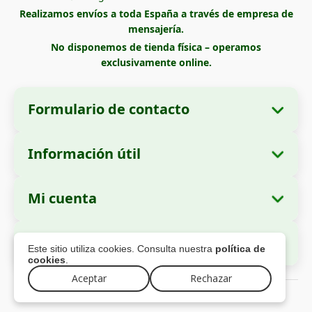
Realizamos envíos a toda España a través de empresa de
mensajería.
No disponemos de tienda física – operamos
exclusivamente online.
Formulario de contacto
Información útil
Datos de la empresa
Sobre nosotros
Razón social:
Zella International Distribution
Mi cuenta
Cómo realizar un pedido
SRL
Mis pedidos
Métodos de pago
Domicilio social:
Strada Cuza Vodă nr. 97,
Pago Seguro
Este sitio utiliza cookies. Consulta nuestra
política de
Sector 4, București, 040283, Rumanía
Datos personales
Información de envío
cookies
.
Direcciones
Política de devoluciones
Aceptar
Rechazar
Número de Identificación Fiscal (CUI):
44237077
© 2026 zellago.es – Todos los derechos reservados
Garantía