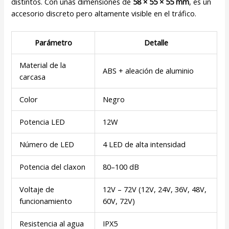
distintos. Con unas dimensiones de
58 × 55 × 55 mm
, es un
accesorio discreto pero altamente visible en el tráfico.
Parámetro
Detalle
Material de la
ABS + aleación de aluminio
carcasa
Color
Negro
Potencia LED
12W
Número de LED
4 LED de alta intensidad
Potencia del claxon
80–100 dB
Voltaje de
12V – 72V (12V, 24V, 36V, 48V,
funcionamiento
60V, 72V)
Resistencia al agua
IPX5