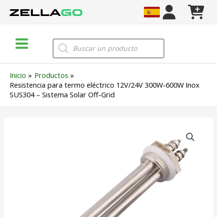
Ir
al
contenido
Main
Búsqueda
de
Menu
productos
Inicio
Productos
Resistencia para termo eléctrico 12V/24V 300W-600W Inox
SUS304 – Sistema Solar Off-Grid
Resistencia
para
termo
eléctrico
12V/24V
300W-
600W
Inox
SUS304