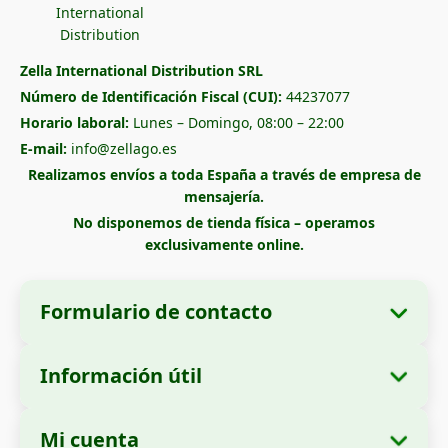
Zella International Distribution SRL
Número de Identificación Fiscal (CUI):
44237077
Horario laboral:
Lunes – Domingo, 08:00 – 22:00
E-mail:
info@zellago.es
Realizamos envíos a toda España a través de empresa de
mensajería.
No disponemos de tienda física – operamos
exclusivamente online.
Formulario de contacto
Información útil
Datos de la empresa
Sobre nosotros
Razón social:
Zella International Distribution
Mi cuenta