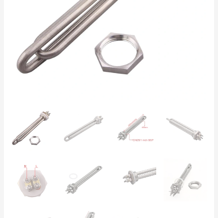
–
Sistema
Solar
Off-
Grid
cantidad