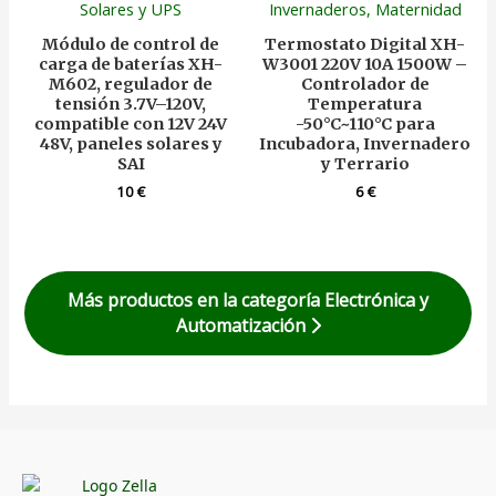
Módulo de control de
Termostato Digital XH-
carga de baterías XH-
W3001 220V 10A 1500W –
M602, regulador de
Controlador de
tensión 3.7V–120V,
Temperatura
compatible con 12V 24V
-50°C~110°C para
48V, paneles solares y
Incubadora, Invernadero
SAI
y Terrario
10
€
6
€
Más productos en la categoría Electrónica y
Automatización