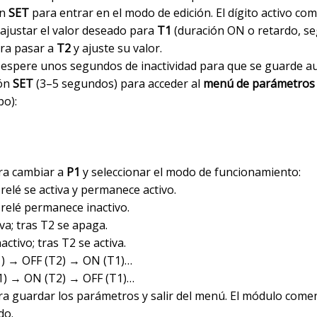
ón
SET
para entrar en el modo de edición. El dígito activo co
ajustar el valor deseado para
T1
(duración ON o retardo, se
ra pasar a
T2
y ajuste su valor.
espere unos segundos de inactividad para que se guarde a
tón
SET
(3–5 segundos) para acceder al
menú de parámetros
po):
a cambiar a
P1
y seleccionar el modo de funcionamiento:
 relé se activa y permanece activo.
l relé permanece inactivo.
iva; tras T2 se apaga.
activo; tras T2 se activa.
1) → OFF (T2) → ON (T1)…
T1) → ON (T2) → OFF (T1)…
a guardar los parámetros y salir del menú. El módulo com
do.