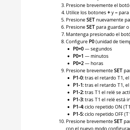
Presione brevemente el bot
Utilice los botones
+
y
–
para 
Presione
SET
nuevamente pa
Presione
SET
para guardar o 
Mantenga presionado el bo
Configure
P0
(unidad de tiem
P0=0
— segundos
P0=1
— minutos
P0=2
— horas
Presione brevemente
SET
par
P1-0:
tras el retardo T1, el
P1-1:
tras el retardo T1, e
P1-2:
tras T1 el relé se act
P1-3:
tras T1 el relé está in
P1-4:
ciclo repetido ON (T
P1-5:
ciclo repetido OFF (
Presione brevemente
SET
par
con el nuevo modo configura