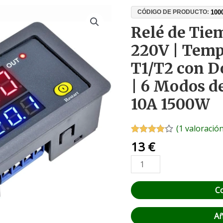
Relé
100
CÓDIGO DE PRODUCTO:
de
Relé de Tie
Tiempo
220V | Temp
Programable
220V
T1/T2 con D
|
| 6 Modos de
Temporizador
Digital
10A 1500W
T1/T2
con
(
1
valoración
Doble
Valorado
1
13
€
Pantalla
con
4.00
de 5 en
LED
base a
|
valoración
de un
6
cliente
C
Modos
de
Añ
Ciclo