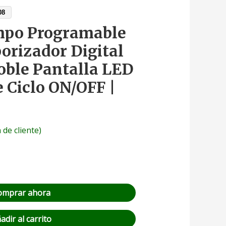
08
mpo Programable
orizador Digital
oble Pantalla LED
 Ciclo ON/OFF |
 de cliente)
omprar ahora
adir al carrito