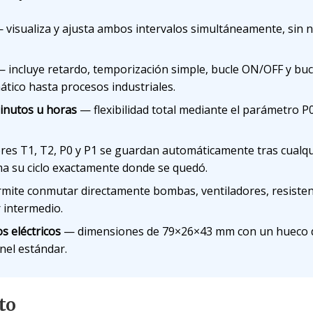
 visualiza y ajusta ambos intervalos simultáneamente, sin
 incluye retardo, temporización simple, bucle ON/OFF y buc
tico hasta procesos industriales.
inutos u horas
— flexibilidad total mediante el parámetro P
res T1, T2, P0 y P1 se guardan automáticamente tras cualquier
oma su ciclo exactamente donde se quedó.
ite conmutar directamente bombas, ventiladores, resistenc
 intermedio.
 eléctricos
— dimensiones de 79×26×43 mm con un hueco d
nel estándar.
to