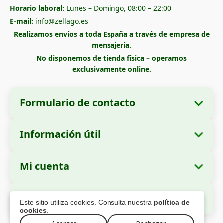
Horario laboral:
Lunes – Domingo, 08:00 – 22:00
E-mail:
info@zellago.es
Realizamos envíos a toda España a través de empresa de
mensajería.
No disponemos de tienda física – operamos
exclusivamente online.
Formulario de contacto
Información útil
Datos de la empresa
Sobre nosotros
Razón social:
Zella International Distribution
Mi cuenta
Cómo realizar un pedido
SRL
Mis pedidos
Métodos de pago
Domicilio social:
Strada Cuza Vodă nr. 97,
Pago Seguro
Este sitio utiliza cookies. Consulta nuestra
política de
Sector 4, București, 040283, Rumanía
Datos personales
Información de envío
cookies
.
Direcciones
Política de devoluciones
Número de Identificación Fiscal (CUI):