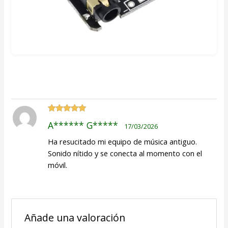
Valorado
A****** G*****
17/03/2026
con
5
de 5
Ha resucitado mi equipo de música antiguo.
Sonido nítido y se conecta al momento con el
móvil.
Añade una valoración