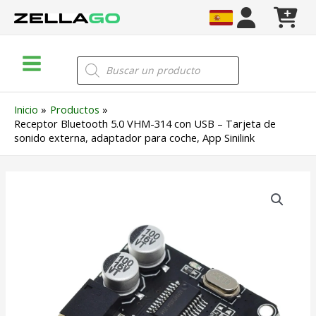
Ir
al
contenido
Main
Búsqueda
de
Menu
productos
Inicio
Productos
Receptor Bluetooth 5.0 VHM-314 con USB – Tarjeta de
sonido externa, adaptador para coche, App Sinilink
Receptor
Bluetooth
5.0
VHM-
314
con
USB
–
Tarjeta