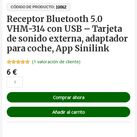
10062
CÓDIGO DE PRODUCTO:
Receptor Bluetooth 5.0
VHM-314 con USB – Tarjeta
de sonido externa, adaptador
para coche, App Sinilink
(
1
valoración de cliente)
Valorado
1
6
€
con
5.00
de
5 en base
a
valoración
de un
cliente
Comprar ahora
Añadir al carrito