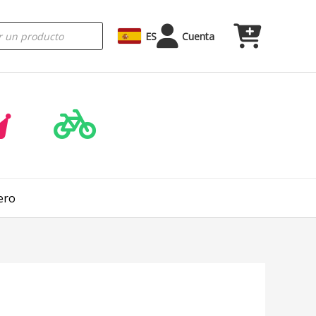
ES
Cuenta
ero