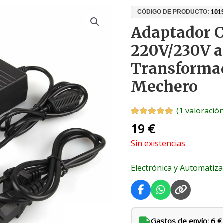
101
CÓDIGO DE PRODUCTO:
Adaptador C
220V/230V a
Transforma
Mechero
(
1
valoración
Valorado con
1
19
€
5.00
de 5 en
base a
Sin existencias
valoración de
un cliente
Electrónica y Automatiza
Gastos de envío: 6 €