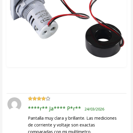
Valorado
****r** Ja**** P*r**
24/03/2026
con
4
de
5
Pantalla muy clara y brillante. Las mediciones
de corriente y voltaje son exactas
comparadas con mi multímetro.