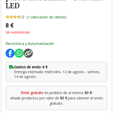
LED
(
1
valoración de cliente)
Valorado
1
8
€
con
4.00
de 5 en
Sin existencias
base a
valoración
de un
Electrónica y Automatización
cliente
Gastos de envío: 6 €
Entrega estimada: miércoles, 12 de agosto - viernes,
14 de agosto
Envío gratuito
en pedidos de al menos
80 €
!
Añade productos por valor de
80 €
para obtener el envío
gratuito.