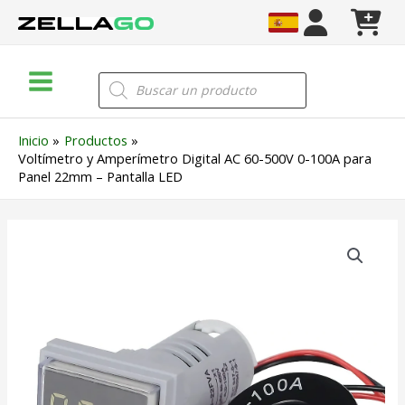
Ir
al
contenido
Main
Búsqueda
de
Menu
productos
Inicio
Productos
Voltímetro y Amperímetro Digital AC 60-500V 0-100A para
Panel 22mm – Pantalla LED