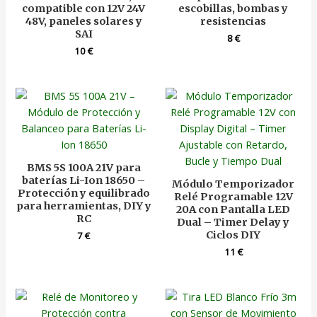
compatible con 12V 24V
escobillas, bombas y
48V, paneles solares y
resistencias
SAI
8
€
10
€
BMS 5S 100A 21V para
baterías Li-Ion 18650 –
Módulo Temporizador
Protección y equilibrado
Relé Programable 12V
para herramientas, DIY y
20A con Pantalla LED
RC
Dual – Timer Delay y
Ciclos DIY
7
€
11
€