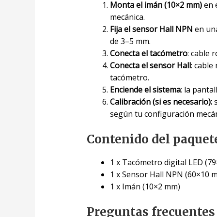
Monta el imán (10×2 mm)
en e
mecánica.
Fija el sensor Hall NPN
en una
de 3–5 mm.
Conecta el tacómetro
: cable 
Conecta el sensor Hall
: cable
tacómetro.
Enciende el sistema
: la panta
Calibración (si es necesario):
s
según tu configuración mecán
Contenido del paquet
1 x Tacómetro digital LED (
1 x Sensor Hall NPN (60×10 m
1 x Imán (10×2 mm)
Preguntas frecuentes