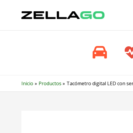
Ir
al
contenido
Inicio
Productos
Tacómetro digital LED con se