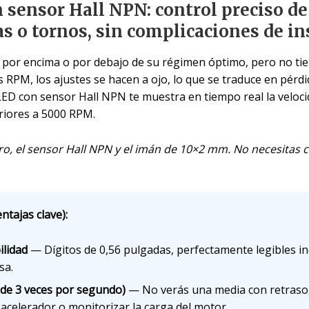
 sensor Hall NPN: control preciso de
as o tornos, sin complicaciones de in
 por encima o por debajo de su régimen óptimo, pero no tien
las RPM, los ajustes se hacen a ojo, lo que se traduce en pér
LED con sensor Hall NPN te muestra en tiempo real la velocid
riores a 5000 RPM.
tro, el sensor Hall NPN y el imán de 10×2 mm. No necesitas
ntajas clave):
ilidad
— Dígitos de 0,56 pulgadas, perfectamente legibles inc
sa.
 de 3 veces por segundo)
— No verás una media con retraso, s
l acelerador o monitorizar la carga del motor.