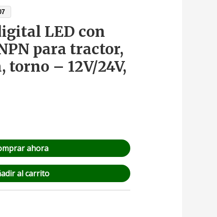
07
igital LED con
NPN para tractor,
, torno – 12V/24V,
M
omprar ahora
adir al carrito