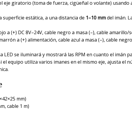
l eje giratorio (toma de fuerza, cigüeñal o volante) usando
 superficie estática, a una distancia de
1–10 mm
del imán. L
rojo a (+) DC 8V–24V, cable negro a masa (–), cable amarillo/se
 marrón a (+) alimentación, cable azul a masa (–), cable negro
lla LED se iluminará y mostrará las RPM en cuanto el imán pa
i el equipo utiliza varios imanes en el mismo eje, ajusta el
ica.
e
79×42×25 mm)
m, cable 1 m)