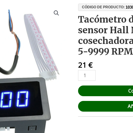
Tacómetro
103
CÓDIGO DE PRODUCTO:
digital
Tacómetro d
LED
sensor Hall 
con
sensor
cosechadora
Hall
5-9999 RP
NPN
para
21
€
tractor,
cosechadora,
torno
–
C
12V/24V,
5-
Añ
9999
RPM
cantidad