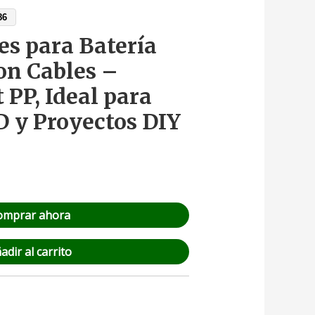
86
es para Batería
on Cables –
t PP, Ideal para
D y Proyectos DIY
omprar ahora
adir al carrito