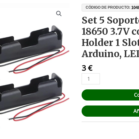
Set
104
CÓDIGO DE PRODUCTO:
5
Set 5 Soport
Soportes
18650 3.7V c
para
Batería
Holder 1 Slo
18650
Arduino, LE
3.7V
con
3
€
Cables
–
Holder
1
C
Slot
PP,
Añ
Ideal
para
Arduino,
LED