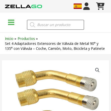
Ir
al
contenido
Main
Búsqueda
de
Menu
productos
Inicio
Productos
Set 4 Adaptadores Extensores de Válvula de Metal 90° y
135° con Válvula – Coche, Camión, Moto, Bicicleta y Patinete
Set
4
Adaptadores
Extensores
de
Válvula
de
Metal
90°