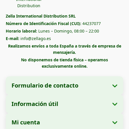
Zella International Distribution SRL
Número de Identificación Fiscal (CUI):
44237077
Horario laboral:
Lunes – Domingo, 08:00 – 22:00
E-mail:
info@zellago.es
Realizamos envíos a toda España a través de empresa de
mensajería.
No disponemos de tienda física – operamos
exclusivamente online.
Formulario de contacto
Información útil
Datos de la empresa
Sobre nosotros
Razón social:
Zella International Distribution
Mi cuenta
Cómo realizar un pedido
SRL