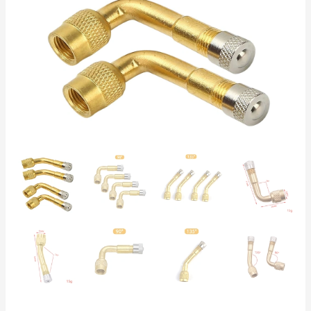
y
135°
con
Válvula
–
Coche,
Camión,
Moto,
Bicicleta
y
Patinete
cantidad