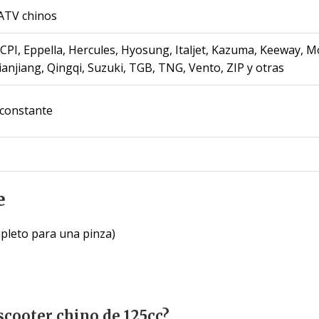
 ATV chinos
 CPI, Eppella, Hercules, Hyosung, Italjet, Kazuma, Keeway,
anjiang, Qingqi, Suzuki, TGB, TNG, Vento, ZIP y otras
 constante
e
mpleto para una pinza)
scooter chino de 125cc?