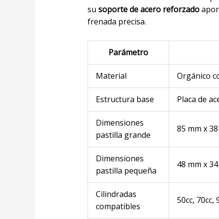
su
soporte de acero reforzado
aport
frenada precisa.
Parámetro
Material
Orgánico co
Estructura base
Placa de ac
Dimensiones
85 mm x 3
pastilla grande
Dimensiones
48 mm x 3
pastilla pequeña
Cilindradas
50cc, 70cc, 
compatibles