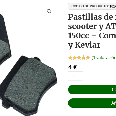
Pastillas
101
CÓDIGO DE PRODUCTO:
de
Pastillas de
freno
scooter y A
para
scooter
150cc – Com
y
y Kevlar
ATV
chino
50cc-
(
1
valoración
150cc
Valorado con
1
4
€
5.00
de 5 en
-
base a
Compuesto
valoración de
un cliente
Cerámico
C
y
Kevlar
cantidad
Añ