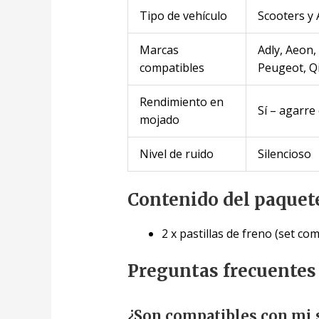
Tipo de vehículo
Scooters y
Marcas
Adly, Aeon,
compatibles
Peugeot, Qi
Rendimiento en
Sí – agarre
mojado
Nivel de ruido
Silencioso
Contenido del paquet
2 x pastillas de freno (set co
Preguntas frecuentes
¿Son compatibles con mi 