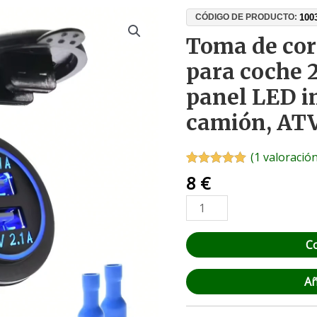
Toma
100
CÓDIGO DE PRODUCTO:
de
Toma de cor
corriente
para coche 2
USB
doble
panel LED 
para
camión, ATV
coche
2x2.1A
12V/24V,
(
1
valoración
panel
Valorado con
1
8
€
5.00
de 5 en
LED
base a
impermeable
valoración de
un cliente
para
C
camión,
ATV
y
Añ
barco
cantidad