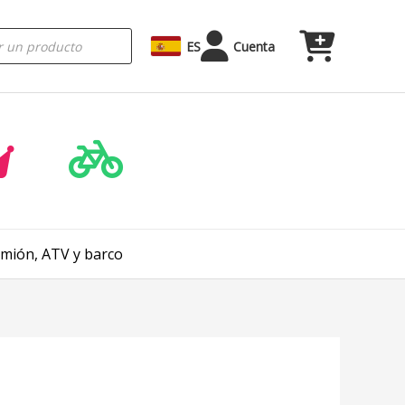
ES
Cuenta
amión, ATV y barco