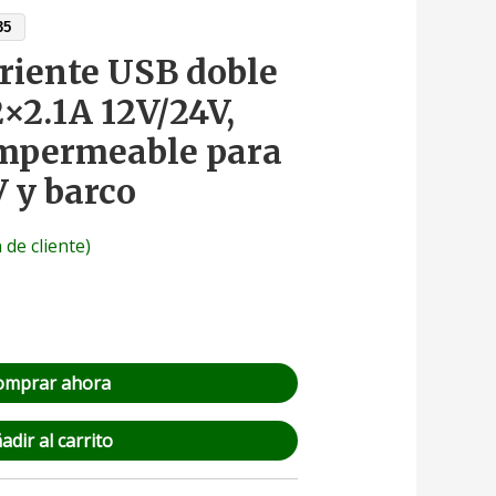
35
riente USB doble
×2.1A 12V/24V,
impermeable para
 y barco
 de cliente)
omprar ahora
adir al carrito