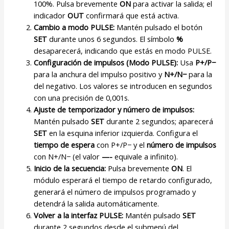
100%. Pulsa brevemente
ON
para activar la salida; el
indicador
OUT
confirmará que está activa.
Cambio a modo PULSE:
Mantén pulsado el botón
SET
durante unos 6 segundos. El símbolo
%
desaparecerá, indicando que estás en modo PULSE.
Configuración de impulsos (Modo PULSE):
Usa
P+/P−
para la anchura del impulso positivo y
N+/N−
para la
del negativo. Los valores se introducen en segundos
con una precisión de 0,001s.
Ajuste de temporizador y número de impulsos:
Mantén pulsado
SET
durante 2 segundos; aparecerá
SET
en la esquina inferior izquierda. Configura el
tiempo de espera
con P+/P− y el
número de impulsos
con N+/N− (el valor
—-
equivale a infinito).
Inicio de la secuencia:
Pulsa brevemente
ON
. El
módulo esperará el tiempo de retardo configurado,
generará el número de impulsos programado y
detendrá la salida automáticamente.
Volver a la interfaz PULSE:
Mantén pulsado
SET
durante 2 segundos desde el submenú del