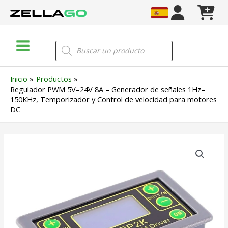
Ir
al
contenido
Main
Búsqueda
de
Menu
productos
Inicio
Productos
Regulador PWM 5V–24V 8A – Generador de señales 1Hz–
150KHz, Temporizador y Control de velocidad para motores
DC
Regulador
PWM
5V–
24V
8A
–
Generador
de