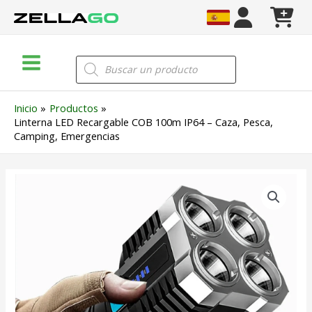
Ir
al
contenido
Main
Búsqueda
de
Menu
productos
Inicio
Productos
Linterna LED Recargable COB 100m IP64 – Caza, Pesca,
Camping, Emergencias
Linterna
LED
Recargable
COB
100m
IP64
–
Caza,
Pesca,