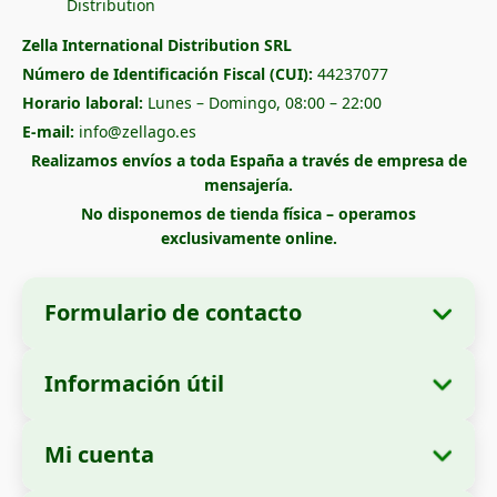
Zella International Distribution SRL
Número de Identificación Fiscal (CUI):
44237077
Horario laboral:
Lunes – Domingo, 08:00 – 22:00
E-mail:
info@zellago.es
Realizamos envíos a toda España a través de empresa de
mensajería.
No disponemos de tienda física – operamos
exclusivamente online.
Formulario de contacto
Información útil
Datos de la empresa
Sobre nosotros
Razón social:
Zella International Distribution
Mi cuenta
Cómo realizar un pedido
SRL