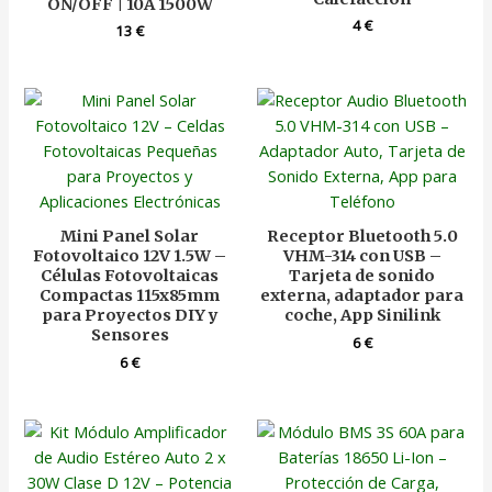
ON/OFF | 10A 1500W
4
€
13
€
Mini Panel Solar
Receptor Bluetooth 5.0
Fotovoltaico 12V 1.5W –
VHM-314 con USB –
Células Fotovoltaicas
Tarjeta de sonido
Compactas 115x85mm
externa, adaptador para
para Proyectos DIY y
coche, App Sinilink
Sensores
6
€
6
€