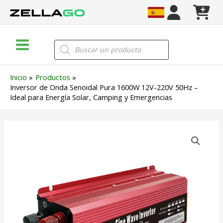
Ir
al
contenido
Main
Búsqueda
de
Menu
productos
Inicio
Productos
Inversor de Onda Senoidal Pura 1600W 12V-220V 50Hz –
Ideal para Energía Solar, Camping y Emergencias