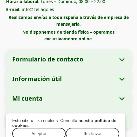
Horario laboral:
Lunes – Domingo, 08:00 – 22:00
E-mail:
info@zellago.es
Realizamos envíos a toda España a través de empresa de
mensajería.
No disponemos de tienda física – operamos
exclusivamente online.
Formulario de contacto
Información útil
Datos de la empresa
Sobre nosotros
Razón social:
Zella International Distribution
Mi cuenta
Cómo realizar un pedido
SRL
Mis pedidos
Métodos de pago
Domicilio social:
Strada Cuza Vodă nr. 97,
Pago Seguro
Este sitio utiliza cookies. Consulta nuestra
política de
Sector 4, București, 040283, Rumanía
Datos personales
Información de envío
cookies
.
Direcciones
Política de devoluciones
Número de Identificación Fiscal (CUI):
Aceptar
Rechazar