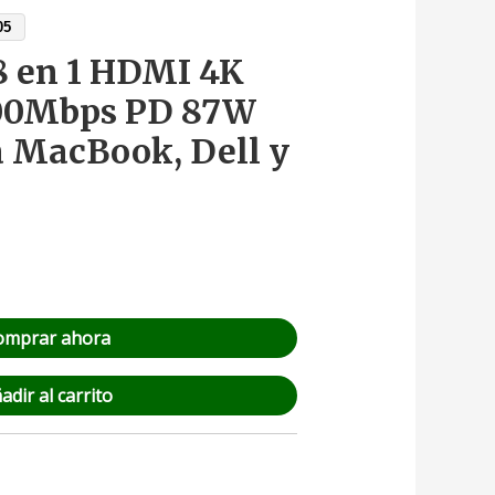
05
8 en 1 HDMI 4K
100Mbps PD 87W
a MacBook, Dell y
omprar ahora
adir al carrito