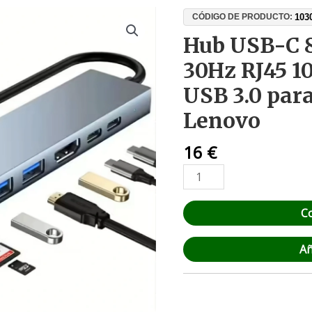
Hub
103
CÓDIGO DE PRODUCTO:
USB-
Hub USB-C 
C
30Hz RJ45 
8
en
USB 3.0 par
1
Lenovo
HDMI
4K
16
€
30Hz
RJ45
100Mbps
PD
C
87W
USB
Añ
3.0
para
MacBook,
Dell