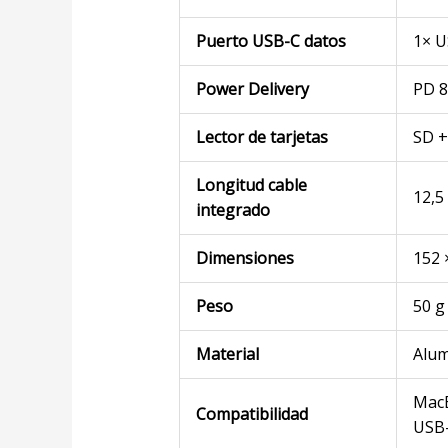
Puerto USB-C datos
1× U
Power Delivery
PD 8
Lector de tarjetas
SD +
Longitud cable
12,5
integrado
Dimensiones
152 
Peso
50 g
Material
Alum
MacB
Compatibilidad
USB