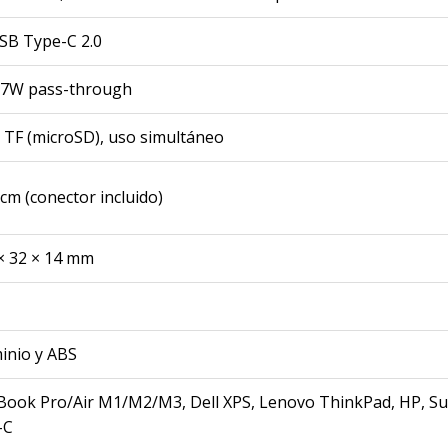
SB Type-C 2.0
7W pass-through
 TF (microSD), uso simultáneo
 cm (conector incluido)
× 32 × 14 mm
inio y ABS
ook Pro/Air M1/M2/M3, Dell XPS, Lenovo ThinkPad, HP, Surf
-C