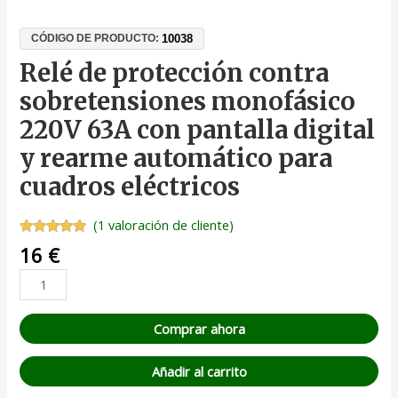
10038
CÓDIGO DE PRODUCTO:
Relé de protección contra
sobretensiones monofásico
220V 63A con pantalla digital
y rearme automático para
cuadros eléctricos
(
1
valoración de cliente)
Valorado
1
16
€
con
5.00
de
5 en base
a
valoración
de un
cliente
Comprar ahora
Añadir al carrito