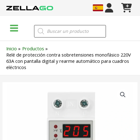
Ir
al
contenido
Main
Búsqueda
de
Menu
productos
Inicio
Productos
Relé de protección contra sobretensiones monofásico 220V
63A con pantalla digital y rearme automático para cuadros
eléctricos
Relé
de
protección
contra
sobretensiones
monofásico
220V
63A