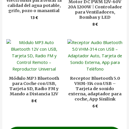
electrólisis para testar la
Motor DC PWM 12V-60V
calidad del agua potable,
20A 1200W | Controlador
grifo, pozo o manantial
para Ventiladores,
Bombas y LED
13
€
8
€
Módulo MP3 Bluetooth
Receptor Bluetooth 5.0
para Coche con USB,
VHM-314 con USB –
Tarjeta SD, Radio FM y
Tarjeta de sonido
Mando a Distancia 12V
externa, adaptador para
coche, App Sinilink
8
€
6
€