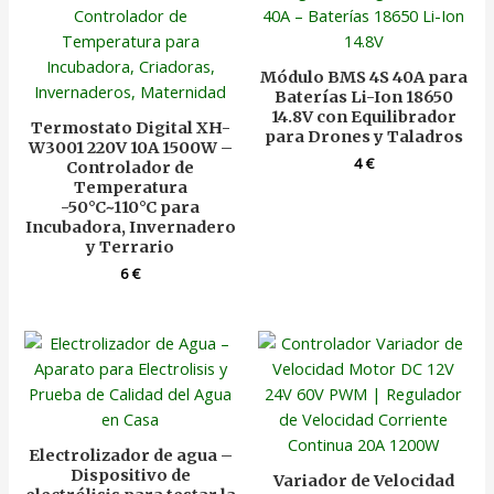
Módulo BMS 4S 40A para
Baterías Li-Ion 18650
14.8V con Equilibrador
Termostato Digital XH-
para Drones y Taladros
W3001 220V 10A 1500W –
4
€
Controlador de
Temperatura
-50°C~110°C para
Incubadora, Invernadero
y Terrario
6
€
Electrolizador de agua –
Dispositivo de
Variador de Velocidad