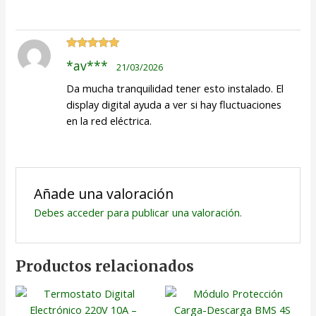
Valorado
*av***
21/03/2026
con
5
de 5
Da mucha tranquilidad tener esto instalado. El
display digital ayuda a ver si hay fluctuaciones
en la red eléctrica.
Añade una valoración
Debes
acceder
para publicar una valoración.
Productos relacionados