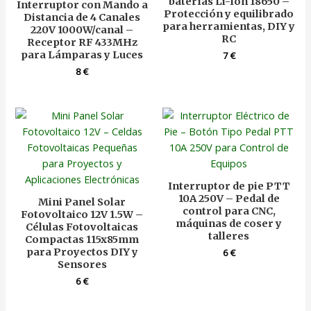
baterías Li-Ion 18650 –
Interruptor con Mando a
Protección y equilibrado
Distancia de 4 Canales
para herramientas, DIY y
220V 1000W/canal –
RC
Receptor RF 433MHz
para Lámparas y Luces
7
€
8
€
Interruptor de pie PTT
10A 250V – Pedal de
Mini Panel Solar
control para CNC,
Fotovoltaico 12V 1.5W –
máquinas de coser y
Células Fotovoltaicas
talleres
Compactas 115x85mm
para Proyectos DIY y
6
€
Sensores
6
€