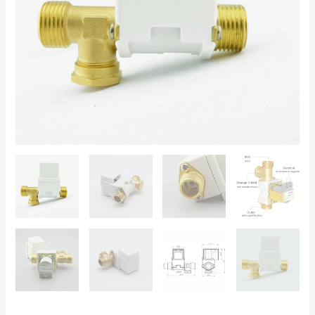
Electromagnética
para
Agua,
Aire
y
Paneles
Solares
cantidad