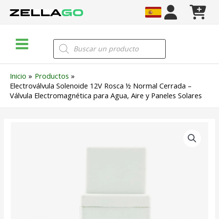
Ir
al
contenido
Main
Búsqueda
de
Menu
productos
Inicio
Productos
Electroválvula Solenoide 12V Rosca ½ Normal Cerrada –
Válvula Electromagnética para Agua, Aire y Paneles Solares
Electroválvula
Solenoide
12V
Rosca
½
Normal
Cerrada
-
Válvula