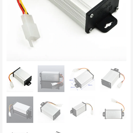
a
12V
10A
–
Para
Patinetes,
Paneles
Solares
y
LED
cantidad