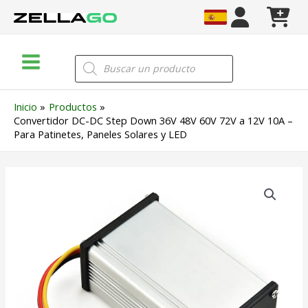
Ir
al
contenido
Main
Búsqueda
de
Menu
productos
Inicio
Productos
Convertidor DC-DC Step Down 36V 48V 60V 72V a 12V 10A –
Para Patinetes, Paneles Solares y LED
Convertidor
DC-
DC
Step
Down
36V
48V
60V
72V