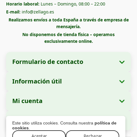
Horario laboral:
Lunes – Domingo, 08:00 – 22:00
E-mail:
info@zellago.es
Realizamos envíos a toda España a través de empresa de
mensajería.
No disponemos de tienda física – operamos
exclusivamente online.
Formulario de contacto
Información útil
Datos de la empresa
Sobre nosotros
Razón social:
Zella International Distribution
Mi cuenta
Cómo realizar un pedido
SRL
Mis pedidos
Métodos de pago
Domicilio social:
Strada Cuza Vodă nr. 97,
Pago Seguro
Este sitio utiliza cookies. Consulta nuestra
política de
Sector 4, București, 040283, Rumanía
Datos personales
Información de envío
cookies
.
Direcciones
Política de devoluciones
Número de Identificación Fiscal (CUI):
Aceptar
Rechazar