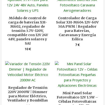
Módulo de control de
Controlador de Carga
carga de baterías XH-
Solar XH-M604 12V-60V
M602, regulador de
30A PWM | Regulador
tensión 3.7V–120V,
para Baterías,
compatible con 12V 24V
Caravanas y Energía
48V, paneles solares y
Eólica
SAI
7
€
10
€
Regulador de Tensión
220V 2000W | Dimmer
Mini Panel Solar
para Motor Eléctrico,
Fotovoltaico 12V 1.5W –
Ventilador y Bombillas
Células Fotovoltaicas