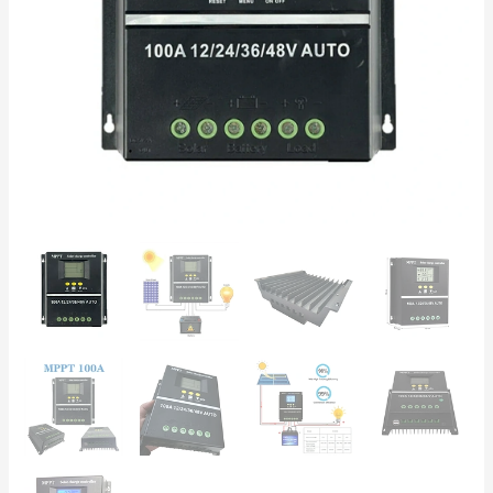
para
Panel
Fotovoltaico
Off-
Grid
cantidad