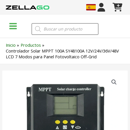
Ir
al
contenido
Main
Búsqueda
de
Menu
productos
Inicio
Productos
Controlador Solar MPPT 100A SY48100A 12V/24V/36V/48V
LCD 7 Modos para Panel Fotovoltaico Off-Grid
Controlador
Solar
MPPT
100A
SY48100A
12V/24V/36V/48V
LCD
7
Modos