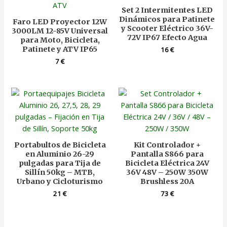
Set 2 Intermitentes LED
Dinámicos para Patinete
Faro LED Proyector 12W
y Scooter Eléctrico 36V-
3000LM 12-85V Universal
72V IP67 Efecto Agua
para Moto, Bicicleta,
Patinete y ATV IP65
16
€
7
€
Portabultos de Bicicleta
Kit Controlador +
en Aluminio 26-29
Pantalla S866 para
pulgadas para Tija de
Bicicleta Eléctrica 24V
Sillín 50kg – MTB,
36V 48V – 250W 350W
Urbano y Cicloturismo
Brushless 20A
21
€
73
€