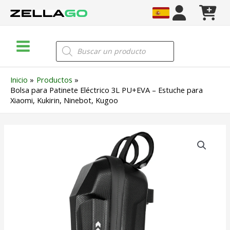
Ir
al
contenido
Main
Búsqueda
de
Menu
productos
Inicio
Productos
Bolsa para Patinete Eléctrico 3L PU+EVA – Estuche para
Xiaomi, Kukirin, Ninebot, Kugoo
Bolsa
para
Patinete
Eléctrico
3L
PU+EVA
–
Estuche
para