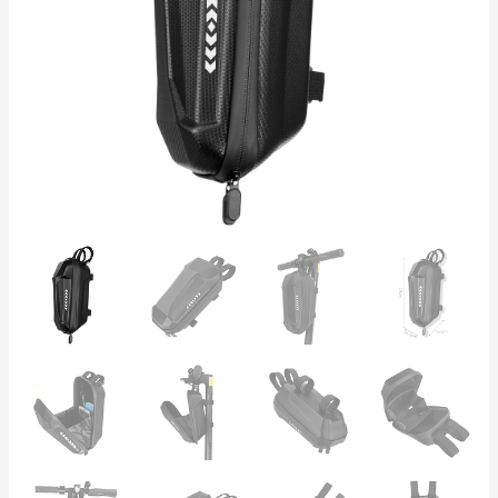
Xiaomi,
Kukirin,
Ninebot,
Kugoo
cantidad