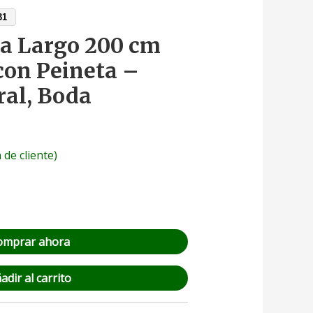
31
ia Largo 200 cm
con Peineta –
ral, Boda
 de cliente)
omprar ahora
adir al carrito