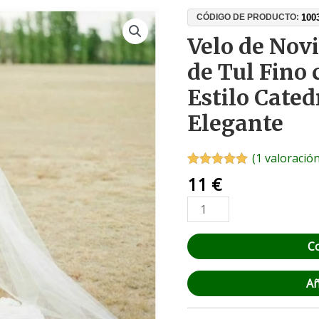
Velo
100
CÓDIGO DE PRODUCTO:
de
Velo de Nov
Novia
de Tul Fino 
Largo
200
Estilo Cated
cm
Elegante
de
Tul
Fino
(
1
valoración
con
Valorado con
1
11
€
5.00
de 5 en
Peineta
base a
–
valoración de
un cliente
Estilo
C
Catedral,
Boda
Elegante
Añ
cantidad