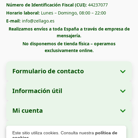
Número de Identificación Fiscal (CUI):
44237077
Horario laboral:
Lunes – Domingo, 08:00 – 22:00
E-mail:
info@zellago.es
Realizamos envíos a toda España a través de empresa de
mensajería.
No disponemos de tienda física – operamos
exclusivamente online.
Formulario de contacto
Información útil
Datos de la empresa
Sobre nosotros
Razón social:
Zella International Distribution
Mi cuenta
Cómo realizar un pedido
SRL
Mis pedidos
Métodos de pago
Domicilio social:
Strada Cuza Vodă nr. 97,
Pago Seguro
Este sitio utiliza cookies. Consulta nuestra
política de
Sector 4, București, 040283, Rumanía
Datos personales
Información de envío
cookies
.