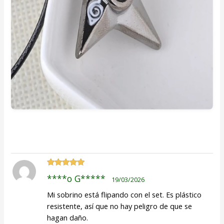
Valorado
****o G*****
19/03/2026
con
5
de 5
Mi sobrino está flipando con el set. Es plástico
resistente, así que no hay peligro de que se
hagan daño.