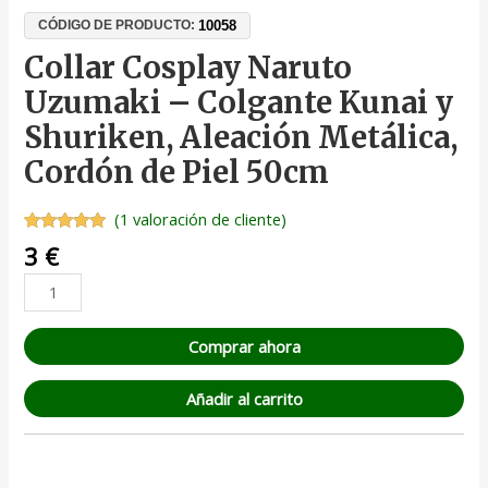
10058
CÓDIGO DE PRODUCTO:
Collar Cosplay Naruto
Uzumaki – Colgante Kunai y
Shuriken, Aleación Metálica,
Cordón de Piel 50cm
(
1
valoración de cliente)
Valorado
1
3
€
con
5.00
de
5 en base
a
valoración
de un
cliente
Comprar ahora
Añadir al carrito