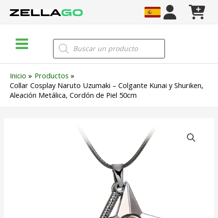
Ir
al
contenido
Main
Búsqueda
de
Menu
productos
Inicio
Productos
Collar Cosplay Naruto Uzumaki – Colgante Kunai y Shuriken,
Aleación Metálica, Cordón de Piel 50cm
Collar
Cosplay
Naruto
Uzumaki
–
Colgante
Kunai
y
Shuriken,