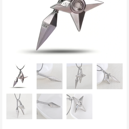
Aleación
Metálica,
Cordón
de
Piel
50cm
cantidad