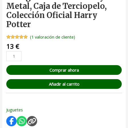
Metal, Caja de Terciopelo,
Colección Oficial Harry
Potter
(
1
valoración de cliente)
Valorado
1
13
€
con
5.00
de
5 en base
a
valoración
de un
cliente
Comprar ahora
Añadir al carrito
Juguetes