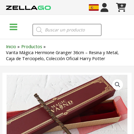
Ir
al
contenido
Main
Búsqueda
de
Menu
productos
Inicio
Productos
Varita Mágica Hermione Granger 36cm – Resina y Metal,
Caja de Terciopelo, Colección Oficial Harry Potter
Varita
Mágica
Hermione
Granger
36cm
–
Resina
y
Metal,