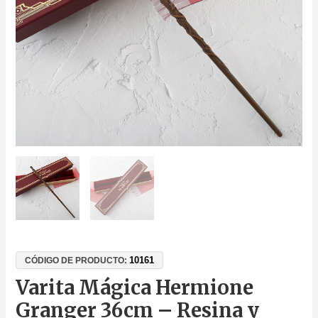
Caja
de
Terciopelo,
Colección
Oficial
Harry
Potter
cantidad
10161
CÓDIGO DE PRODUCTO:
Varita Mágica Hermione
Granger 36cm – Resina y