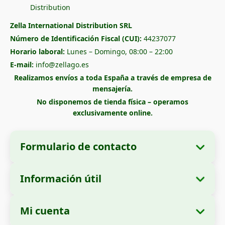
Zella International Distribution SRL
Número de Identificación Fiscal (CUI):
44237077
Horario laboral:
Lunes – Domingo, 08:00 – 22:00
E-mail:
info@zellago.es
Realizamos envíos a toda España a través de empresa de
mensajería.
No disponemos de tienda física – operamos
exclusivamente online.
Formulario de contacto
Información útil
Datos de la empresa
Sobre nosotros
Razón social:
Zella International Distribution
Mi cuenta
Cómo realizar un pedido
SRL