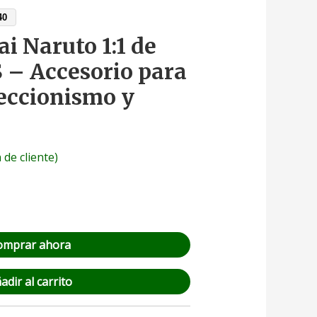
40
i Naruto 1:1 de
S – Accesorio para
leccionismo y
 de cliente)
omprar ahora
adir al carrito