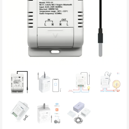
220V
16A
-
Control
de
Calefacción
por
Suelo
Radiante
e
Invernaderos
cantidad