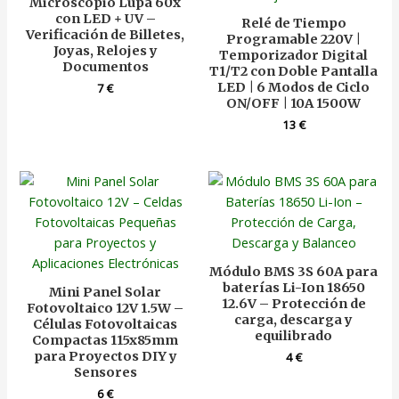
Microscopio Lupa 60x
con LED + UV –
Relé de Tiempo
Verificación de Billetes,
Programable 220V |
Joyas, Relojes y
Temporizador Digital
Documentos
T1/T2 con Doble Pantalla
LED | 6 Modos de Ciclo
7
€
ON/OFF | 10A 1500W
13
€
Módulo BMS 3S 60A para
baterías Li-Ion 18650
Mini Panel Solar
12.6V – Protección de
Fotovoltaico 12V 1.5W –
carga, descarga y
Células Fotovoltaicas
equilibrado
Compactas 115x85mm
para Proyectos DIY y
4
€
Sensores
6
€