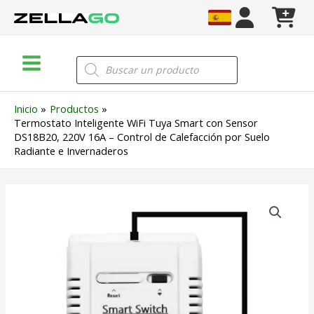
Ir
al
contenido
Main
Búsqueda
de
Menu
productos
Inicio
Productos
Termostato Inteligente WiFi Tuya Smart con Sensor
DS18B20, 220V 16A – Control de Calefacción por Suelo
Radiante e Invernaderos
Termostato
Inteligente
WiFi
Tuya
Smart
con
Sensor
DS18B20,