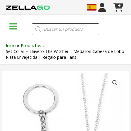
Ir
al
contenido
Main
Búsqueda
de
Menu
productos
Inicio
Productos
Set Collar + Llavero The Witcher – Medallón Cabeza de Lobo
Plata Envejecida | Regalo para Fans
Set
Collar
+
Llavero
The
Witcher
–
Medallón
Cabeza