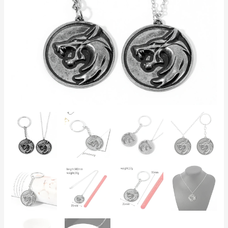
de
Lobo
Plata
Envejecida
|
Regalo
para
Fans
cantidad