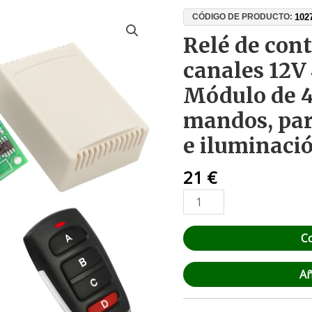
Relé
102
CÓDIGO DE PRODUCTO:
de
Relé de cont
control
canales 12
remoto
de
Módulo de 4 
4
mandos, par
canales
12V
e iluminaci
433MHz
–
21
€
Módulo
de
4
C
relés
+
Añ
2
mandos,
para