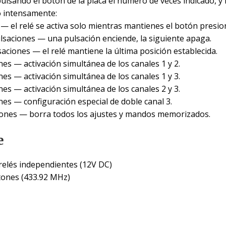
ulsando el botón de la placa el número de veces indicado, y
o intensamente:
— el relé se activa solo mientras mantienes el botón presio
lsaciones — una pulsación enciende, la siguiente apaga.
aciones — el relé mantiene la última posición establecida.
es — activación simultánea de los canales 1 y 2.
es — activación simultánea de los canales 1 y 3.
es — activación simultánea de los canales 2 y 3.
nes — configuración especial de doble canal 3.
ones — borra todos los ajustes y mandos memorizados.
e
relés independientes (12V DC)
tones (433.92 MHz)