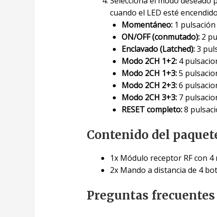
Selecciona el modo deseado p
cuando el LED esté encendid
Momentáneo:
1 pulsación 
ON/OFF (conmutado):
2 pu
Enclavado (Latched):
3 puls
Modo 2CH 1+2:
4 pulsacion
Modo 2CH 1+3:
5 pulsacion
Modo 2CH 2+3:
6 pulsacion
Modo 2CH 3+3:
7 pulsacio
RESET completo:
8 pulsaci
Contenido del paquet
1x Módulo receptor RF con 4 
2x Mando a distancia de 4 bo
Preguntas frecuentes