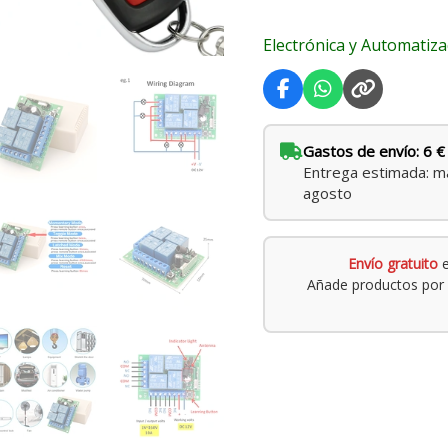
puertas,
Electrónica y Automatiza
garajes
e
iluminación
cantidad
Gastos de envío: 6 €
Entrega estimada: ma
agosto
Envío gratuito
e
Añade productos por 