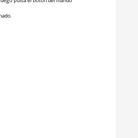
 luego pulsa el botón del mando
nado.