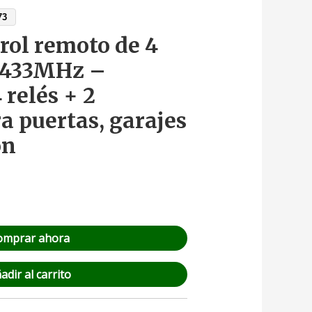
73
rol remoto de 4
V 433MHz –
relés + 2
a puertas, garajes
ón
omprar ahora
adir al carrito