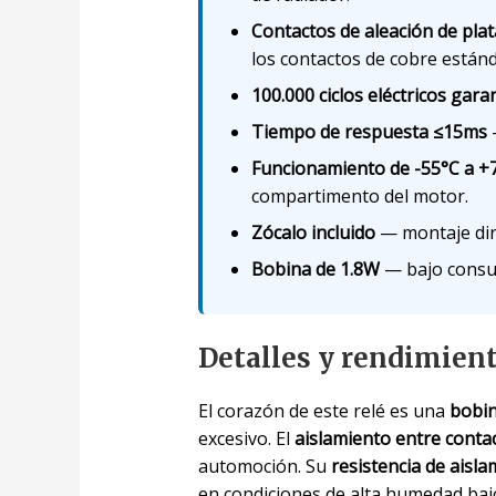
Contactos de aleación de plata
los contactos de cobre estánd
100.000 ciclos eléctricos gara
Tiempo de respuesta ≤15ms
—
Funcionamiento de -55°C a +
compartimento del motor.
Zócalo incluido
— montaje dire
Bobina de 1.8W
— bajo consum
Detalles y rendimien
El corazón de este relé es una
bobin
excesivo. El
aislamiento entre conta
automoción. Su
resistencia de ais
en condiciones de alta humedad bajo