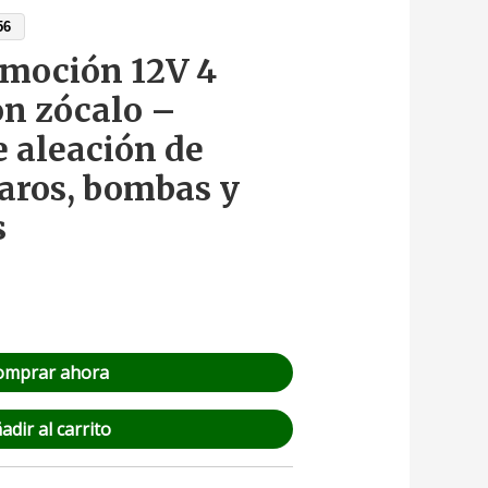
56
omoción 12V 4
on zócalo –
e aleación de
faros, bombas y
s
omprar ahora
adir al carrito