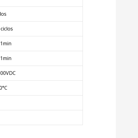
los
ciclos
 1min
 1min
500VDC
0°C