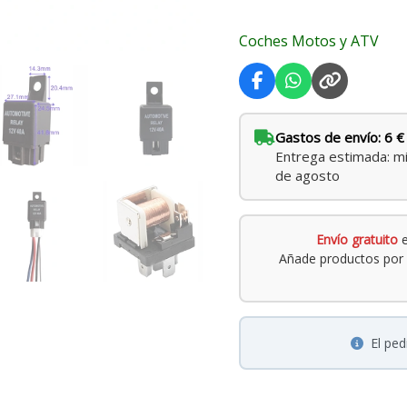
y
Coches Motos y ATV
ventiladores
cantidad
Gastos de envío: 6 €
Entrega estimada: mi
de agosto
Envío gratuito
e
Añade productos por 
El pe