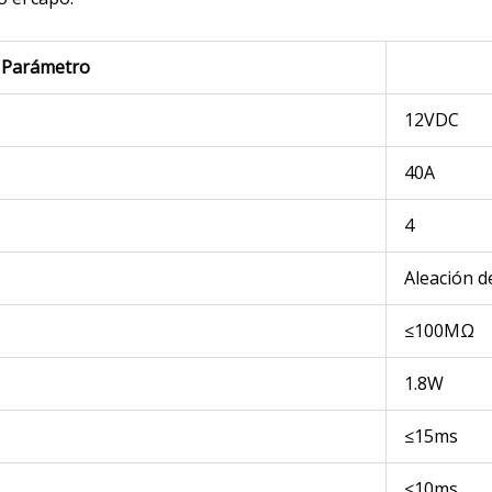
Parámetro
12VDC
40A
4
Aleación d
≤100MΩ
1.8W
≤15ms
≤10ms