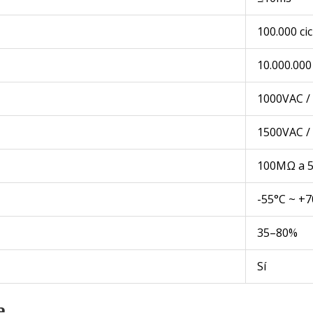
100.000 cic
10.000.000 
1000VAC /
1500VAC /
100MΩ a 
-55°C ~ +7
35–80%
Sí
e