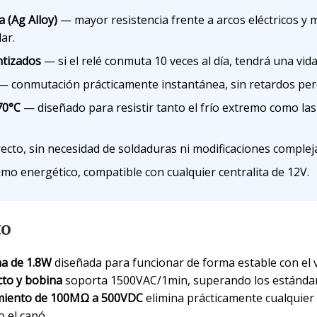
 (Ag Alloy)
— mayor resistencia frente a arcos eléctricos y
ar.
ntizados
— si el relé conmuta 10 veces al día, tendrá una vida
 conmutación prácticamente instantánea, sin retardos perce
70°C
— diseñado para resistir tanto el frío extremo como las
cto, sin necesidad de soldaduras ni modificaciones complejas
o energético, compatible con cualquier centralita de 12V.
to
a de 1.8W
diseñada para funcionar de forma estable con el vo
cto y bobina
soporta 1500VAC/1min, superando los estándares
lamiento de 100MΩ a 500VDC
elimina prácticamente cualquier 
 el capó.