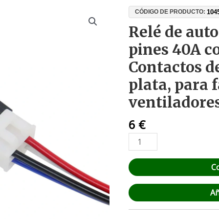
Relé
104
CÓDIGO DE PRODUCTO:
de
Relé de aut
automoción
pines 40A c
12V
4
Contactos d
pines
plata, para 
40A
con
ventiladore
zócalo
–
6
€
Contactos
de
aleación
C
de
plata,
Añ
para
faros,
bombas