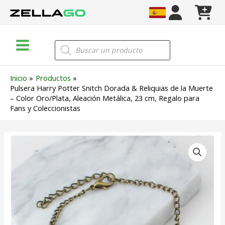
Ir
al
contenido
Main
Búsqueda
de
Menu
productos
Inicio
Productos
Pulsera Harry Potter Snitch Dorada & Reliquias de la Muerte
– Color Oro/Plata, Aleación Metálica, 23 cm, Regalo para
Fans y Coleccionistas
Pulsera
Harry
Potter
Snitch
Dorada
&
Reliquias
de