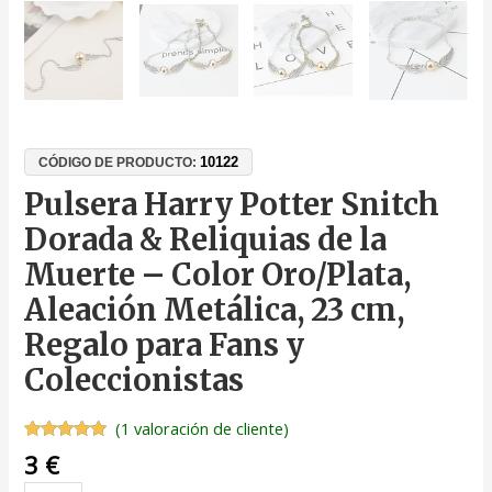
10122
CÓDIGO DE PRODUCTO:
Pulsera Harry Potter Snitch
Dorada & Reliquias de la
Muerte – Color Oro/Plata,
Aleación Metálica, 23 cm,
Regalo para Fans y
Coleccionistas
(
1
valoración de cliente)
Valorado
1
3
€
con
5.00
de
5 en base