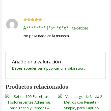
Valorado
A******** J*s* *ó*e*
12/04/2026
con
5
de 5
No pesa nada en la muñeca.
Añade una valoración
Debes
acceder
para publicar una valoración.
Productos relacionados