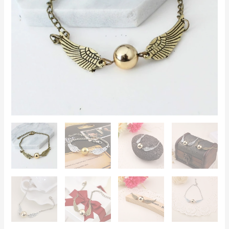
la
Muerte
–
Color
Oro/Plata,
Aleación
Metálica,
23
cm,
Regalo
para
Fans
y
Coleccionistas
cantidad