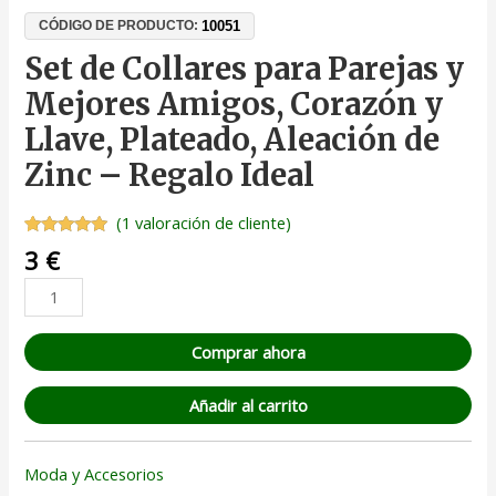
10051
CÓDIGO DE PRODUCTO:
Set de Collares para Parejas y
Mejores Amigos, Corazón y
Llave, Plateado, Aleación de
Zinc – Regalo Ideal
(
1
valoración de cliente)
Valorado
1
3
€
con
5.00
de
5 en base
a
valoración
de un
cliente
Comprar ahora
Añadir al carrito
Moda y Accesorios