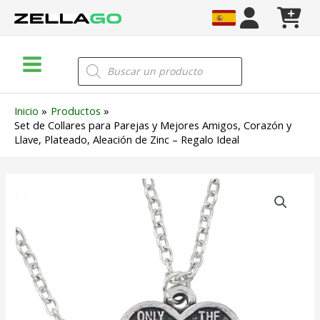
Ir
al
contenido
Main
Búsqueda
de
Menu
productos
Inicio
Productos
Set de Collares para Parejas y Mejores Amigos, Corazón y
Llave, Plateado, Aleación de Zinc – Regalo Ideal
Set
de
Collares
para
Parejas
y
Mejores
Amigos,
Corazón