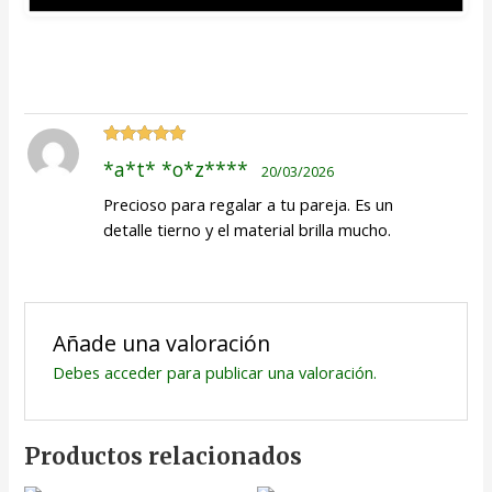
Valorado
*a*t* *o*z****
20/03/2026
con
5
de 5
Precioso para regalar a tu pareja. Es un
detalle tierno y el material brilla mucho.
Añade una valoración
Debes
acceder
para publicar una valoración.
Productos relacionados