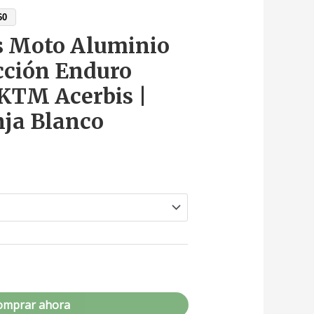
60
 Moto Aluminio
ección Enduro
 KTM Acerbis |
ja Blanco
omprar ahora