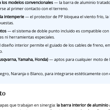
 a los modelos convencionales
— la barra de aluminio tratad
se al primer contacto con el terreno.
 la intemperie
— el protector de PP bloquea el viento frío, la l
puestas.
utos
— el sistema de doble punto incluido es compatible con
es ni herramientas especiales.
 diseño interior permite el guiado de los cables de freno, e
o.
Husqvarna, Yamaha, Honda)
— aptos para cualquier moto de 
gro, Naranja o Blanco, para integrarse estéticamente con e
to
capas que trabajan en sinergia:
la barra interior de aluminio