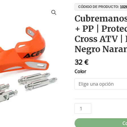
Cubremanos
102
CÓDIGO DE PRODUCTO:
Moto
Cubremanos
Aluminio
+ PP | Prot
+
PP
Cross ATV |
|
Negro Naran
Protección
Enduro
32
€
Cross
ATV
Color
|
KTM
Acerbis
|
Negro
Naranja
Blanco
C
cantidad