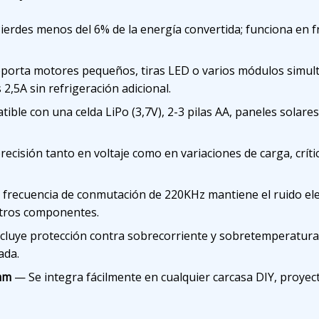
erdes menos del 6% de la energía convertida; funciona en fr
orta motores pequeños, tiras LED o varios módulos simul
2,5A sin refrigeración adicional.
ble con una celda LiPo (3,7V), 2-3 pilas AA, paneles solare
recisión tanto en voltaje como en variaciones de carga, crít
frecuencia de conmutación de 220KHz mantiene el ruido el
otros componentes.
luye protección contra sobrecorriente y sobretemperatura 
ada.
mm
— Se integra fácilmente en cualquier carcasa DIY, proyecto