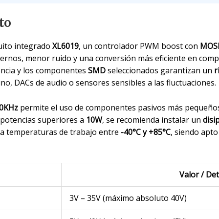
to
cuito integrado
XL6019
, un controlador PWM boost con
MOSF
rnos, menor ruido y una conversión más eficiente en compa
encia y los componentes
SMD
seleccionados garantizan un
r
ino, DACs de audio o sensores sensibles a las fluctuaciones.
0KHz
permite el uso de componentes pasivos más pequeños
n potencias superiores a
10W
, se recomienda instalar un
disi
ta temperaturas de trabajo entre
-40°C y +85°C
, siendo apto
Valor / Det
3V – 35V (máximo absoluto 40V)