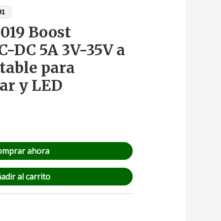
91
019 Boost
C-DC 5A 3V-35V a
table para
lar y LED
omprar ahora
adir al carrito