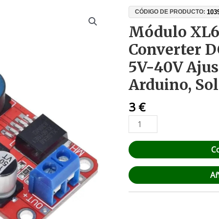
Módulo
103
CÓDIGO DE PRODUCTO:
XL6019
Módulo XL6
Boost
Converter D
Converter
DC-
5V-40V Ajus
DC
Arduino, So
5A
3V-
3
€
35V
a
5V-
40V
C
Ajustable
para
Añ
Arduino,
Solar
y
LED