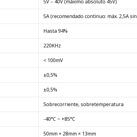
5V – 40V (máximo absoluto 45V)
5A (recomendado continuo: máx. 2,5A sin
Hasta 94%
220KHz
< 100mV
±0,5%
±0,5%
Sobrecorriente, sobretemperatura
-40°C ~ +85°C
50mm × 28mm × 13mm