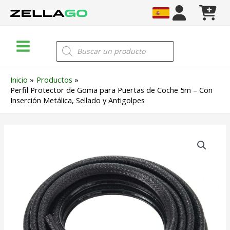
Ir
al
contenido
Main
Búsqueda
de
Menu
productos
Inicio
Productos
Perfil Protector de Goma para Puertas de Coche 5m – Con
Inserción Metálica, Sellado y Antigolpes
Perfil
Protector
de
Goma
para
Puertas
de
Coche
5m