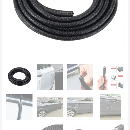
–
Con
Inserción
Metálica,
Sellado
y
Antigolpes
cantidad