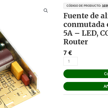
Fuente
103
CÓDIGO DE PRODUCTO:
de
Fuente de a
alimentación
conmutada e
conmutada
estabilizada
5A – LED, C
12V
Router
5A
–
7
€
LED,
CCTV,
Arduino,
Router
C
cantidad
Añ