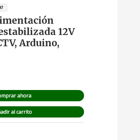
97
limentación
stabilizada 12V
CTV, Arduino,
omprar ahora
adir al carrito