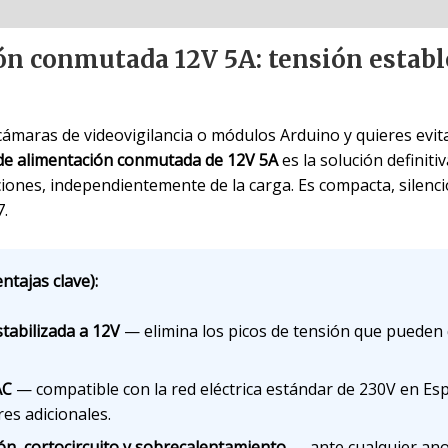
ón conmutada 12V 5A: tensión establ
cámaras de videovigilancia o módulos Arduino y quieres evi
de alimentación conmutada de 12V 5A
es la solución definit
ciones, independientemente de la carga. Es compacta, silenc
.
ntajas clave):
tabilizada a 12V
— elimina los picos de tensión que pueden
AC
— compatible con la red eléctrica estándar de 230V en Esp
es adicionales.
ón, cortocircuito y sobrecalentamiento
— ante cualquier ano