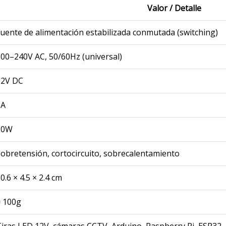
Valor / Detalle
uente de alimentación estabilizada conmutada (switching)
00–240V AC, 50/60Hz (universal)
12V DC
5A
60W
obretensión, cortocircuito, sobrecalentamiento
0.6 × 4.5 × 2.4 cm
≈ 100g
iras LED 12V, cámaras CCTV, Arduino, Raspberry Pi, ESP32, 