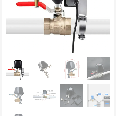
12V
-
Control
de
Riego
y
Gas
cantidad