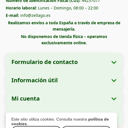
Número de Identificación Fiscal (CUI):
44237077
Horario laboral:
Lunes – Domingo, 08:00 – 22:00
E-mail:
info@zellago.es
Realizamos envíos a toda España a través de empresa de
mensajería.
No disponemos de tienda física – operamos
exclusivamente online.
Formulario de contacto
Información útil
Datos de la empresa
Sobre nosotros
Razón social:
Zella International Distribution
Mi cuenta
Cómo realizar un pedido
SRL
Mis pedidos
Métodos de pago
Domicilio social:
Strada Cuza Vodă nr. 97,
Pago Seguro
Este sitio utiliza cookies. Consulta nuestra
política de
Sector 4, București, 040283, Rumanía
Datos personales
Información de envío
cookies
.