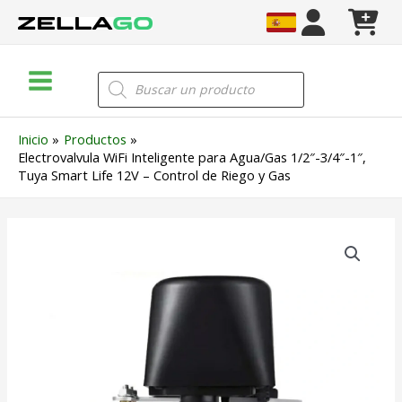
Ir
al
contenido
Main
Búsqueda
de
Menu
productos
Inicio
Productos
Electrovalvula WiFi Inteligente para Agua/Gas 1/2″-3/4″-1″,
Tuya Smart Life 12V – Control de Riego y Gas
Electrovalvula
WiFi
Inteligente
para
Agua/Gas
1/2"-3/4"-1",
Tuya
Smart
Life