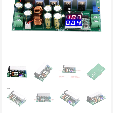
Ajustable
con
Corriente
Constante
y
Pantalla
Digital
–
Carga
de
Baterías
y
Alimentación
cantidad