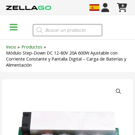
Ir
al
contenido
Main
Búsqueda
de
Menu
productos
Inicio
Productos
Módulo Step-Down DC 12-80V 20A 600W Ajustable con
Corriente Constante y Pantalla Digital – Carga de Baterías y
Alimentación
Módulo
Step-
Down
DC
12-
80V
20A
600W